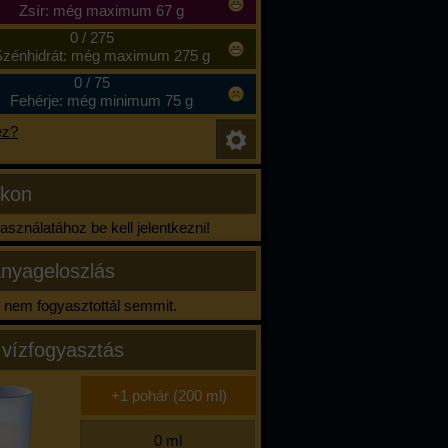
Zsír: még maximum 67 g
0
/
275
zénhidrát: még maximum 275 g
0
/
75
Fehérje: még minimum 75 g
ez?
ikon
sználatához be kell jelentkezni!
nyageloszlás
nem fogyasztottál semmit.
 vízfogyasztás