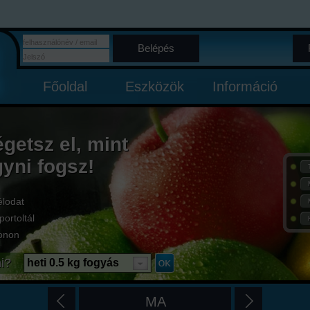
Belépés
Főoldal
Eszközök
Információ
égetsz el, mint
gyni fogsz!
élodat
portoltál
onon
i?
heti 0.5 kg fogyás
MA