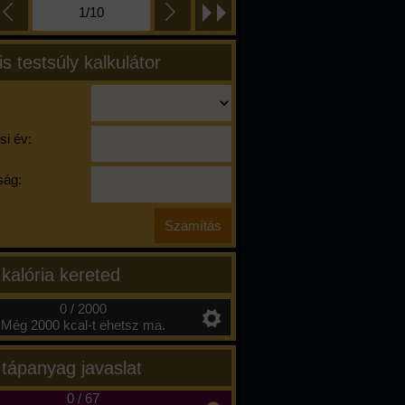
1/10
is testsúly kalkulátor
si év:
ág:
 kalória kereted
0 / 2000
Még 2000 kcal-t ehetsz ma.
 tápanyag javaslat
0
/
67