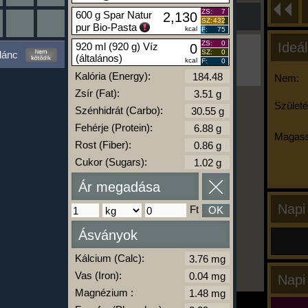
ZS:
7
600 g Spar Natur
2,130
SZ:
432
pur Bio-Pasta
kcal
F:
75
ZS:
0
Ideál
920 ml (920 g) Víz
0
Ha ma már nem eszel/sportolsz többet,
SZ:
0
lánc
(általános)
kattints a kiértékelésre!
kcal
F:
0
A Kalória Szimulátor Prémium funkció.
Kalória (Energy):
Nem:
Zsír (Fat):
Születé
Szénhidrát (Carbo):
-
Fehérje (Protein):
Magass
Rost (Fiber):
Cukor (Sugars):
kalóriabázis.hu
Ár megadása
Napi
Ft
OK
Ásványok
Kálcium (Calc):
Vas (Iron):
Napi
Magnézium :