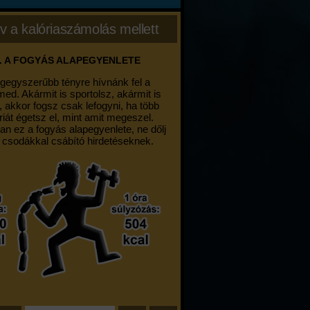
v a kalóriaszámolás mellett
. A FOGYÁS ALAPEGYENLETE
egegyszerűbb tényre hívnánk fel a
med. Akármit is sportolsz, akármit is
, akkor fogsz csak lefogyni, ha több
riát égetsz el, mint amit megeszel.
an ez a fogyás alapegyenlete, ne dőlj
 csodákkal csábító hirdetéseknek.