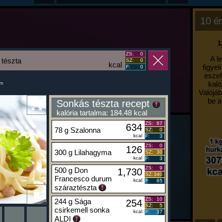
10 ér
1
ZS:
0
A l
tészta
SZ:
0
kcal
figyel
F:
0
eszel
kaló
um
Valójáb
be a
Sonkás tészta recept
kalória tartalma: 184.48 kcal
ZS:
67
634
78 g Szalonna
SZ:
0
kcal
F:
3
ZS:
0
126
300 g Lilahagyma
SZ:
30
kcal
F:
3
ZS:
9
500 g Don
1,730
SZ:
340
Francesco durum
kcal
F:
65
száraztészta
ZS:
10
244 g Sága
254
SZ:
5
csirkemell sonka
kcal
F:
37
ALDI