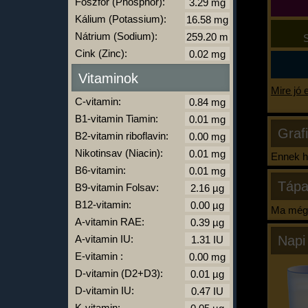
Foszfor (Phosphor):
Kálium (Potassium):
Nátrium (Sodium):
S
Cink (Zinc):
Vitaminok
Mire jó 
C-vitamin:
B1-vitamin Tiamin:
Graf
B2-vitamin riboflavin:
Nikotinsav (Niacin):
Ennek ha
B6-vitamin:
Tápa
B9-vitamin Folsav:
B12-vitamin:
Ma még 
A-vitamin RAE:
A-vitamin IU:
Napi
E-vitamin :
D-vitamin (D2+D3):
D-vitamin IU:
K-vitamin: