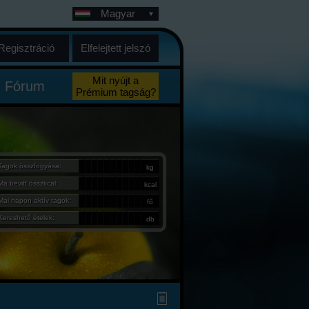
Magyar
Regisztráció
Elfelejtett jelszó
Mit nyújt a
Fórum
Prémium tagság?
Tagok összfogyása:
kg
Ma bevitt összkcal:
kcal
Mai napon aktív tagok:
fő
Kereshető ételek:
db