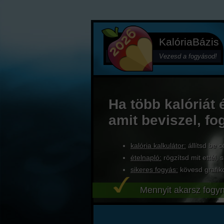
KalóriaBázis
Vezesd a fogyásod!
Ha több kalóriát 
amit beviszel, fo
kalória kalkulátor:
állítsd be c
ételnapló:
rögzítsd mit ettél, s
sikeres fogyás:
kövesd grafik
Mennyit akarsz fogyn