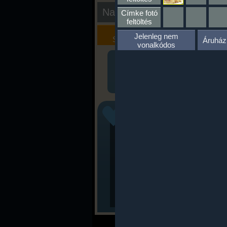
Nap kiértékelése
Címke fotó
feltöltés
Kalória
Szöveges
Jelenleg nem
Szimulátor
Értékelés
Áruház
vonalkódos