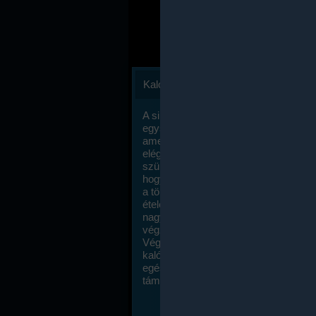
Kalóriaszámlálás
A sikeres fogyás titka valójában igen
egyszerű: égess több energiát, mint
amennyit beviszel. Természetesen e
elég nagy fegyelemre és akaraterőre
szükség, de meglepődve fogod tapasz
hogy a kalóriaszámolás mennyire ru
a többi diétához képest. Itt nincsenek ti
ételek és a megengedett kalóriabevite
nagymértékben növelheted ha testmo
végzel.
Végül, de nem utolsó sorban, a
kalóriaszámolás módszerét a legtöbb
egészségügyi szakorvos ajánlja és
támogatja.
To