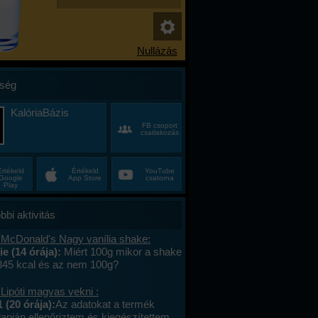
ség
KalóriaBázis
FB csoport
csatlakozás
Értékeld
Értékeld
YouTube
Google
App Store
csatorna
Play
bbi aktivitás
 McDonald's Nagy vanília shake:
e (14 órája):
Miért 100g mikor a shake
 345 kcal és az nem 100g?
Lipóti magvas vekni :
 (20 órája):
Az adatokat a termék
apján ellenőriztem és kiegészítettem.