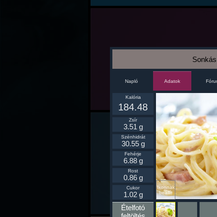
Sonkás 
Napló
Fór
Adatok
Kalória
184.48
Zsír
3.51 g
Szénhidrát
30.55 g
Fehérje
6.88 g
Rost
0.86 g
Ikonnak
Cukor
beállít
1.02 g
Ételfotó
feltöltés