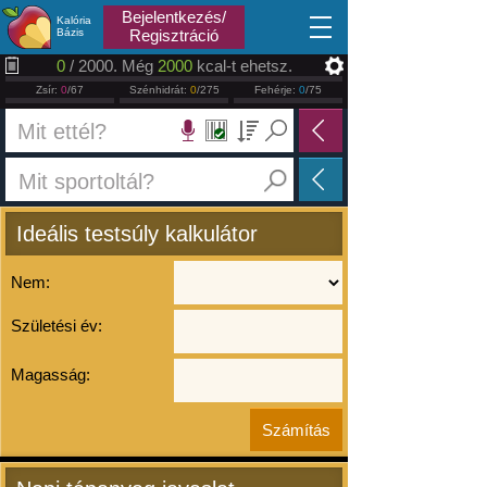
2026.08.06
Bejelentkezés/
Kalória
Bázis
Regisztráció
0
/ 2000. Még
2000
kcal-t ehetsz.
Zsír:
0
/67
Szénhidrát:
0
/275
Fehérje:
0
/75
Ideális testsúly kalkulátor
Nem:
Születési év:
Magasság: