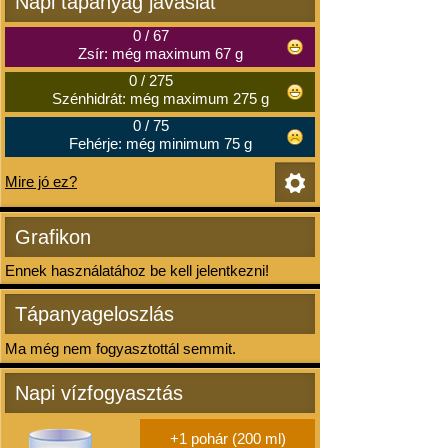
Napi tápanyag javaslat
0
/
67
Zsír: még maximum 67 g
0
/
275
Szénhidrát: még maximum 275 g
0
/
75
Fehérje: még minimum 75 g
Mire jó ez?
Grafikon
Ennek használatához be kell jelentkezni!
Tápanyageloszlás
Ma még nem fogyasztottál semmit.
Napi vízfogyasztás