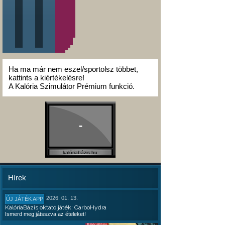
Ha ma már nem eszel/sportolsz többet,
kattints a kiértékelésre!
A Kalória Szimulátor Prémium funkció.
-
kalóriabázis.hu
Hírek
2026. 01. 13.
ÚJ JÁTÉK APP
KalóriaBázis oktató játék: CarboHydra
Ismerd meg játsszva az ételeket!