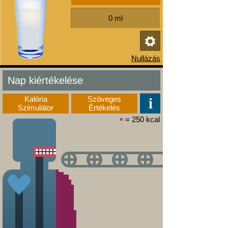
Nap kiértékelése
Kalória
Szöveges
Szimulátor
Értékelés