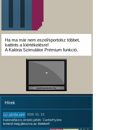
Ha ma már nem eszel/sportolsz többet,
kattints a kiértékelésre!
A Kalória Szimulátor Prémium funkció.
-
kalóriabázis.hu
Hírek
2026. 01. 13.
ÚJ JÁTÉK APP
KalóriaBázis oktató játék: CarboHydra
Ismerd meg játsszva az ételeket!