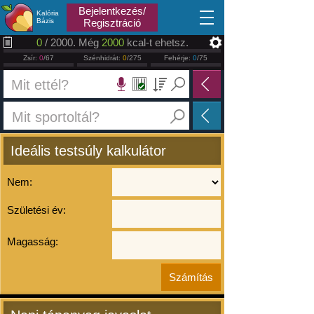
2026.08.10
Bejelentkezés/
Kalória
Bázis
Regisztráció
0
/ 2000. Még
2000
kcal-t ehetsz.
Zsír:
0
/67
Szénhidrát:
0
/275
Fehérje:
0
/75
Ideális testsúly kalkulátor
Nem:
Születési év:
Magasság: