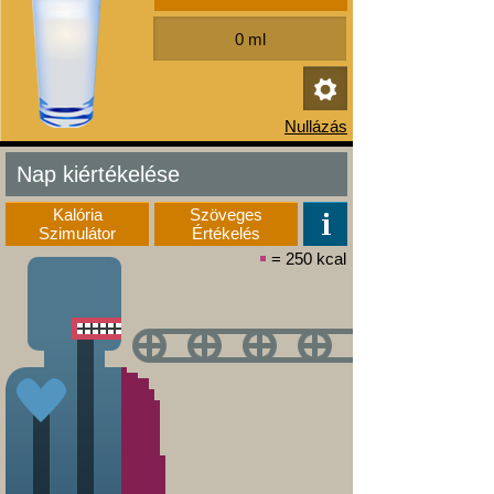
Nap kiértékelése
Kalória
Szöveges
Szimulátor
Értékelés