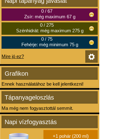
Napi tápanyag javaslat
0
/
67
Zsír: még maximum 67 g
0
/
275
Szénhidrát: még maximum 275 g
0
/
75
Fehérje: még minimum 75 g
Mire jó ez?
Grafikon
Ennek használatához be kell jelentkezni!
Tápanyageloszlás
Ma még nem fogyasztottál semmit.
Napi vízfogyasztás