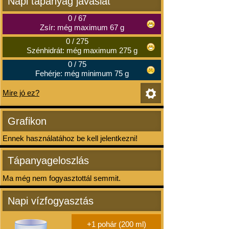
Napi tápanyag javaslat
0
/
67
Zsír: még maximum 67 g
0
/
275
Szénhidrát: még maximum 275 g
0
/
75
Fehérje: még minimum 75 g
Mire jó ez?
Grafikon
Ennek használatához be kell jelentkezni!
Tápanyageloszlás
Ma még nem fogyasztottál semmit.
Napi vízfogyasztás