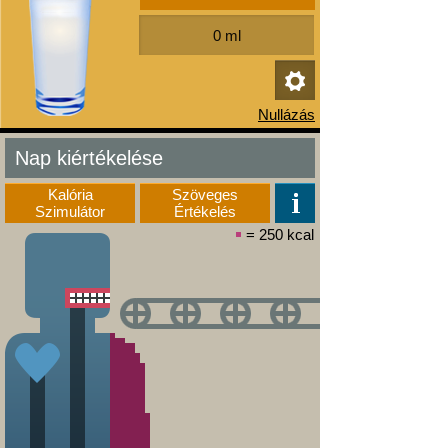
Nap kiértékelése
Kalória
Szöveges
Szimulátor
Értékelés