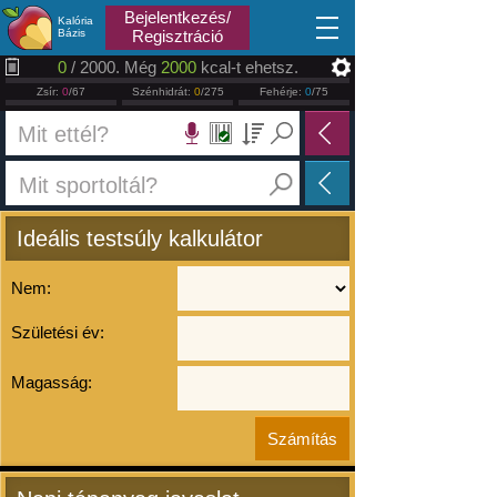
2026.08.07
Bejelentkezés/
Kalória
Bázis
Regisztráció
0
/ 2000. Még
2000
kcal-t ehetsz.
Zsír:
0
/67
Szénhidrát:
0
/275
Fehérje:
0
/75
Ideális testsúly kalkulátor
Nem:
Születési év:
Magasság: