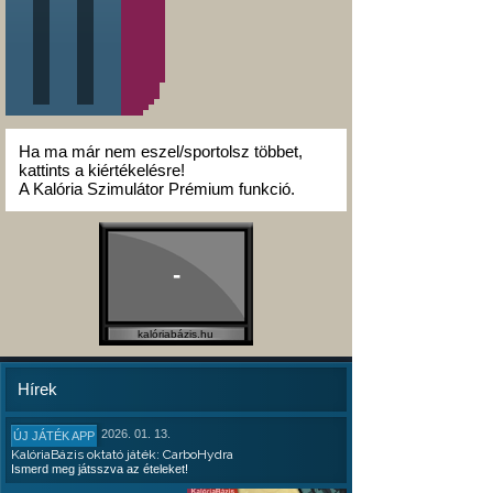
Ha ma már nem eszel/sportolsz többet,
kattints a kiértékelésre!
A Kalória Szimulátor Prémium funkció.
-
kalóriabázis.hu
Hírek
2026. 01. 13.
ÚJ JÁTÉK APP
KalóriaBázis oktató játék: CarboHydra
Ismerd meg játsszva az ételeket!