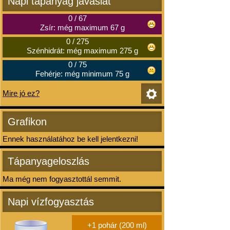
Napi tápanyag javaslat
0
/
67
Zsír: még maximum 67 g
0
/
275
Szénhidrát: még maximum 275 g
0
/
75
Fehérje: még minimum 75 g
Mire jó ez?
Grafikon
Ennek használatához be kell jelentkezni!
Tápanyageloszlás
Ma még nem fogyasztottál semmit.
Napi vízfogyasztás