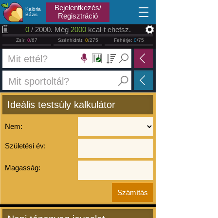
2026.08.09
Bejelentkezés/
Kalória
Bázis
Regisztráció
0
/ 2000. Még
2000
kcal-t ehetsz.
Zsír:
0
/67
Szénhidrát:
0
/275
Fehérje:
0
/75
Ideális testsúly kalkulátor
Nem:
Születési év:
Magasság: