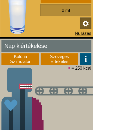
Nap kiértékelése
Kalória
Szöveges
Szimulátor
Értékelés