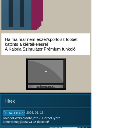
Ha ma már nem eszel/sportolsz többet,
kattints a kiértékelésre!
A Kalória Szimulátor Prémium funkció.
-
kalóriabázis.hu
Hírek
2026. 01. 13.
ÚJ JÁTÉK APP
KalóriaBázis oktató játék: CarboHydra
Ismerd meg játsszva az ételeket!