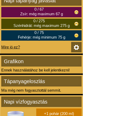
Napi tápanyag javaslat
0
/
67
Zsír: még maximum 67 g
0
/
275
Szénhidrát: még maximum 275 g
0
/
75
Fehérje: még minimum 75 g
Mire jó ez?
Grafikon
Ennek használatához be kell jelentkezni!
Tápanyageloszlás
Ma még nem fogyasztottál semmit.
Napi vízfogyasztás