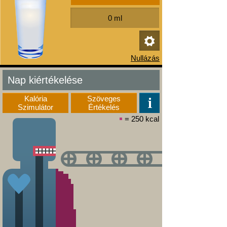
Nap kiértékelése
Kalória
Szöveges
Szimulátor
Értékelés