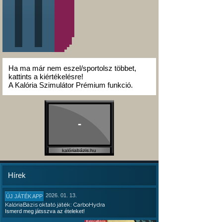
Ha ma már nem eszel/sportolsz többet,
kattints a kiértékelésre!
A Kalória Szimulátor Prémium funkció.
-
kalóriabázis.hu
Hírek
2026. 01. 13.
ÚJ JÁTÉK APP
KalóriaBázis oktató játék: CarboHydra
Ismerd meg játsszva az ételeket!