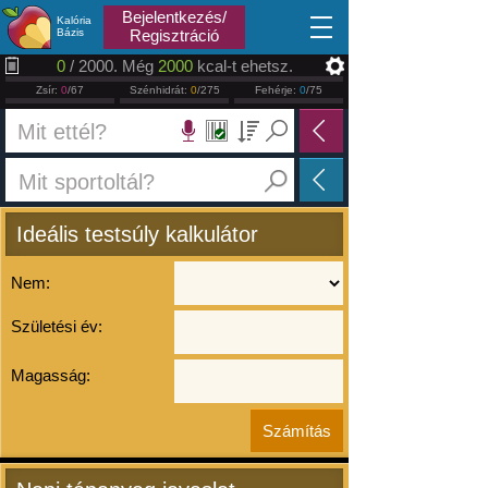
2026.08.10
Bejelentkezés/
Kalória
Bázis
Regisztráció
0
/ 2000. Még
2000
kcal-t ehetsz.
Zsír:
0
/67
Szénhidrát:
0
/275
Fehérje:
0
/75
Ideális testsúly kalkulátor
Nem:
Születési év:
Magasság: