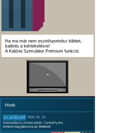
Ha ma már nem eszel/sportolsz többet,
kattints a kiértékelésre!
A Kalória Szimulátor Prémium funkció.
-
kalóriabázis.hu
Hírek
2026. 01. 13.
ÚJ JÁTÉK APP
KalóriaBázis oktató játék: CarboHydra
Ismerd meg játsszva az ételeket!