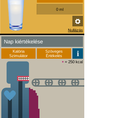
Nap kiértékelése
Kalória
Szöveges
Szimulátor
Értékelés