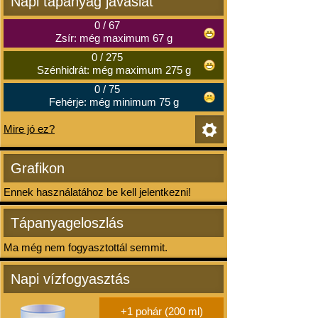
Napi tápanyag javaslat
0
/
67
Zsír: még maximum 67 g
0
/
275
Szénhidrát: még maximum 275 g
0
/
75
Fehérje: még minimum 75 g
Mire jó ez?
Grafikon
Ennek használatához be kell jelentkezni!
Tápanyageloszlás
Ma még nem fogyasztottál semmit.
Napi vízfogyasztás