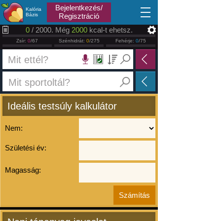
2026.08.07
Bejelentkezés/
Kalória
Bázis
Regisztráció
0
/ 2000. Még
2000
kcal-t ehetsz.
Zsír:
0
/67
Szénhidrát:
0
/275
Fehérje:
0
/75
Ideális testsúly kalkulátor
Nem:
Születési év:
Magasság: