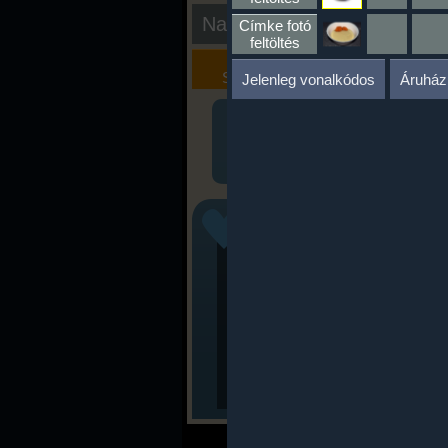
Nap kiértékelése
Címke fotó
feltöltés
Kalória
Szöveges
Szimulátor
Értékelés
Jelenleg vonalkódos
Áruház