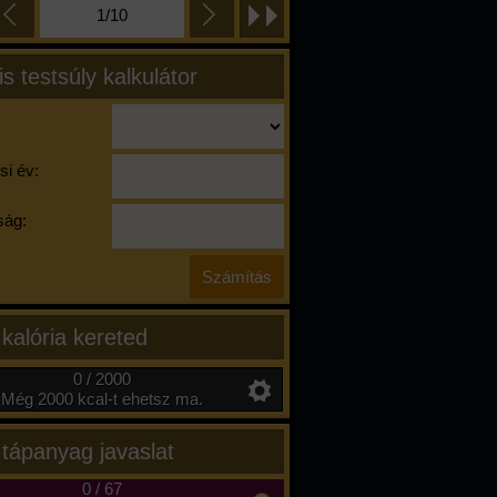
1/10
is testsúly kalkulátor
si év:
ág:
 kalória kereted
0 / 2000
Még 2000 kcal-t ehetsz ma.
 tápanyag javaslat
0
/
67