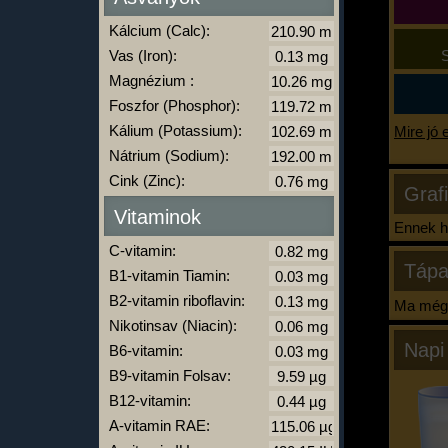
Kálcium (Calc):
Vas (Iron):
S
Magnézium :
Foszfor (Phosphor):
Kálium (Potassium):
Mire jó 
Nátrium (Sodium):
Cink (Zinc):
Graf
Vitaminok
Ennek ha
C-vitamin:
Tápa
B1-vitamin Tiamin:
B2-vitamin riboflavin:
Ma még 
Nikotinsav (Niacin):
Napi
B6-vitamin:
B9-vitamin Folsav:
B12-vitamin:
A-vitamin RAE: