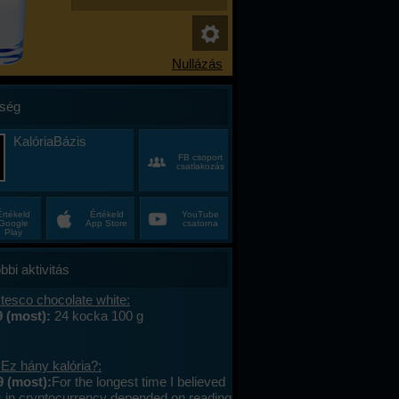
ség
KalóriaBázis
FB csoport
csatlakozás
Értékeld
Értékeld
YouTube
Google
App Store
csatorna
Play
bbi aktivitás
tesco chocolate white:
 (most):
24 kocka 100 g
Ez hány kalória?:
 (most):
For the longest time I believed
 in cryptocurrency depended on reading