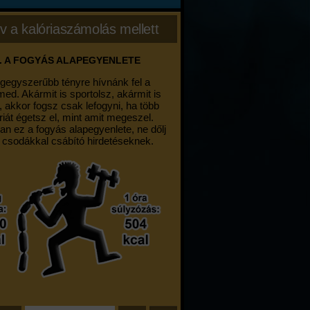
v a kalóriaszámolás mellett
. A FOGYÁS ALAPEGYENLETE
egegyszerűbb tényre hívnánk fel a
med. Akármit is sportolsz, akármit is
, akkor fogsz csak lefogyni, ha több
riát égetsz el, mint amit megeszel.
an ez a fogyás alapegyenlete, ne dőlj
 csodákkal csábító hirdetéseknek.