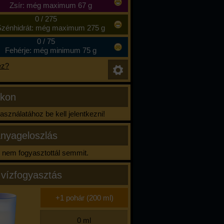
Zsír: még maximum 67 g
0
/
275
zénhidrát: még maximum 275 g
0
/
75
Fehérje: még minimum 75 g
ez?
ikon
sználatához be kell jelentkezni!
nyageloszlás
nem fogyasztottál semmit.
 vízfogyasztás