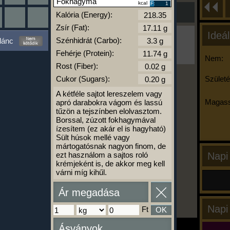
Fokhagyma
kcal
F:
1
Kalória (Energy):
Zsír (Fat):
Ideál
Ha ma már nem eszel/sportolsz többet,
Szénhidrát (Carbo):
lánc
kattints a kiértékelésre!
Fehérje (Protein):
A Kalória Szimulátor Prémium funkció.
Nem:
Rost (Fiber):
Cukor (Sugars):
Születé
A kétféle sajtot lereszelem vagy
-
Magass
apró darabokra vágom és lassú
tűzön a tejszínben elolvasztom.
Borssal, zúzott fokhagymával
kalóriabázis.hu
ízesítem (ez akár el is hagyható)
Sült húsok mellé vagy
mártogatósnak nagyon finom, de
ezt használom a sajtos roló
Napi
krémjeként is, de akkor meg kell
várni míg kihűl.
Ár megadása
Napi
Ft
OK
Ásványok