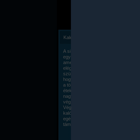
Kalóriaszámlálás
A sikeres fogyás titka valójában igen
egyszerű: égess több energiát, mint
amennyit beviszel. Természetesen e
elég nagy fegyelemre és akaraterőre
szükség, de meglepődve fogod tapasz
hogy a kalóriaszámolás mennyire ru
a többi diétához képest. Itt nincsenek ti
ételek és a megengedett kalóriabevite
nagymértékben növelheted ha testmo
végzel.
Végül, de nem utolsó sorban, a
kalóriaszámolás módszerét a legtöbb
egészségügyi szakorvos ajánlja és
támogatja.
To