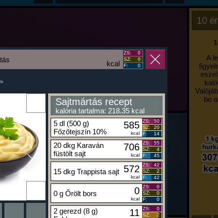
10 ér
1
ZS:
0
A l
tás
SZ:
0
kcal
figyel
F:
0
eszel
kaló
um
Valójáb
be a
Sajtmártás recept
kalória tartalma: 218.35 kcal
ZS:
50
5 dl (500 g)
585
SZ:
20
Főzőtejszín 10%
kcal
F:
14
ZS:
55
20 dkg Karaván
706
SZ:
4
füstölt sajt
kcal
F:
45
ZS:
42
572
15 dkg Trappista sajt
SZ:
2
kcal
F:
42
ZS:
0
0
0 g Őrölt bors
SZ:
0
kcal
F:
0
ZS:
0
2 gerezd (8 g)
11
SZ:
2