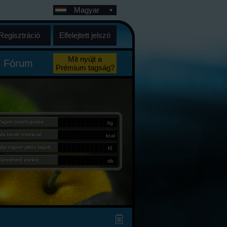
Magyar
Regisztráció
Elfelejtett jelszó
Mit nyújt a
Fórum
Prémium tagság?
Tagok összfogyása:
kg
Ma bevitt összkcal:
kcal
Mai napon aktív tagok:
fő
Kereshető ételek:
db