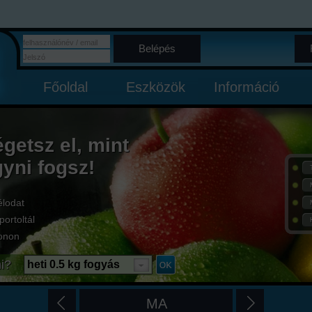
Belépés
Főoldal
Eszközök
Információ
égetsz el, mint
gyni fogsz!
élodat
portoltál
onon
i?
heti 0.5 kg fogyás
MA