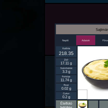
Sajtmár
Napló
Fór
Adatok
Kalória
218.35
Zsír
17.11 g
Szénhidrát
3.3 g
Fehérje
11.74 g
Rost
0.02 g
Ikonnak
Cukor
beállít
0.2 g
Ételfotó
feltöltés