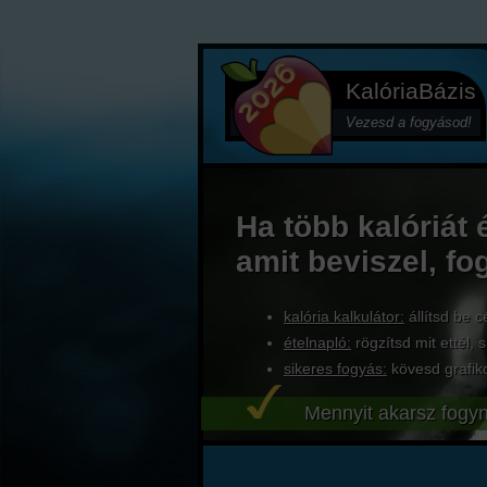
KalóriaBázis
Vezesd a fogyásod!
Ha több kalóriát 
amit beviszel, fo
kalória kalkulátor:
állítsd be c
ételnapló:
rögzítsd mit ettél, s
sikeres fogyás:
kövesd grafik
Mennyit akarsz fogyn