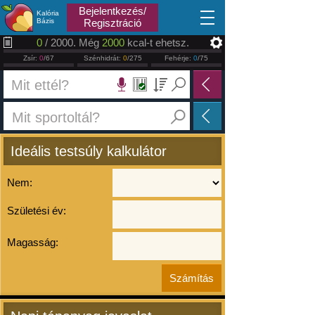
2026.08.07
Bejelentkezés/
Kalória
Bázis
Regisztráció
0
/ 2000. Még
2000
kcal-t ehetsz.
Zsír:
0
/67
Szénhidrát:
0
/275
Fehérje:
0
/75
Ideális testsúly kalkulátor
Nem:
Születési év:
Magasság: