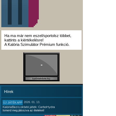
Ha ma már nem eszel/sportolsz többet,
kattints a kiértékelésre!
A Kalória Szimulátor Prémium funkció.
-
kalóriabázis.hu
Hírek
2026. 01. 13.
ÚJ JÁTÉK APP
KalóriaBázis oktató játék: CarboHydra
Ismerd meg játsszva az ételeket!