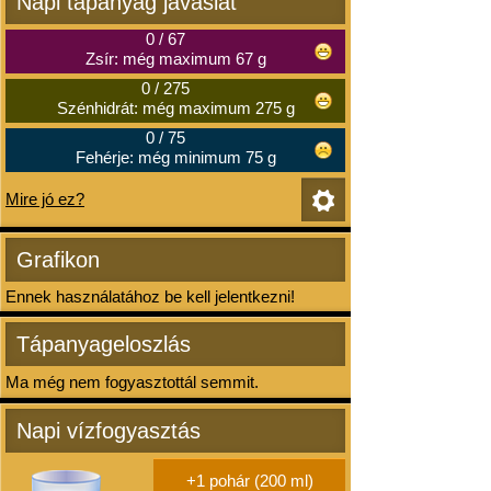
Napi tápanyag javaslat
0
/
67
Zsír: még maximum 67 g
0
/
275
Szénhidrát: még maximum 275 g
0
/
75
Fehérje: még minimum 75 g
Mire jó ez?
Grafikon
Ennek használatához be kell jelentkezni!
Tápanyageloszlás
Ma még nem fogyasztottál semmit.
Napi vízfogyasztás