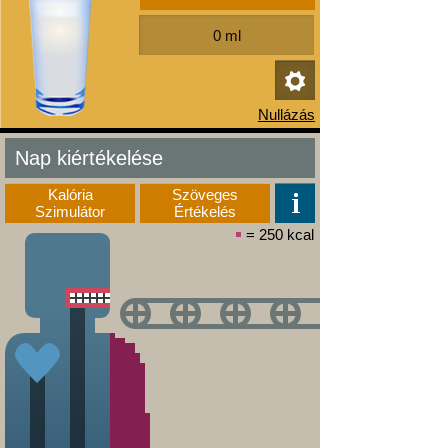
Nap kiértékelése
Kalória
Szöveges
Szimulátor
Értékelés