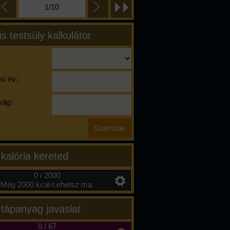
1/10
is testsúly kalkulátor
si év:
ág:
 kalória kereted
0 / 2000
Még 2000 kcal-t ehetsz ma.
 tápanyag javaslat
0
/
67