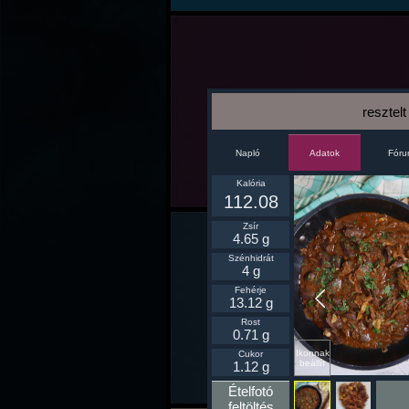
resztel
Napló
Fór
Adatok
Kalória
112.08
Zsír
4.65 g
Szénhidrát
4 g
Fehérje
13.12 g
Rost
0.71 g
Ikonnak
Cukor
beállít
1.12 g
Ételfotó
feltöltés