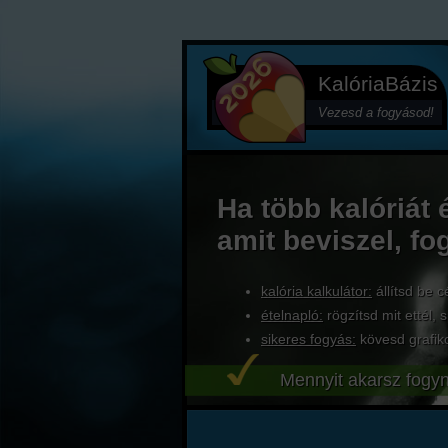
KalóriaBázis
Vezesd a fogyásod!
Ha több kalóriát 
amit beviszel, fo
kalória kalkulátor:
állítsd be c
ételnapló:
rögzítsd mit ettél, s
sikeres fogyás:
kövesd grafik
Mennyit akarsz fogyn