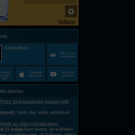
ség
KalóriaBázis
FB csoport
csatlakozás
Értékeld
Értékeld
YouTube
Google
App Store
csatorna
Play
bbi aktivitás
Polcz food sauerkraut goulash with
 (most):
Valós étel, valós adatokkal.
 Hibák az oldal működésében:
 (1 órája):
Nem fontos, de külföldön
ek az időbélyegek. Itt 9:20 van, otthon