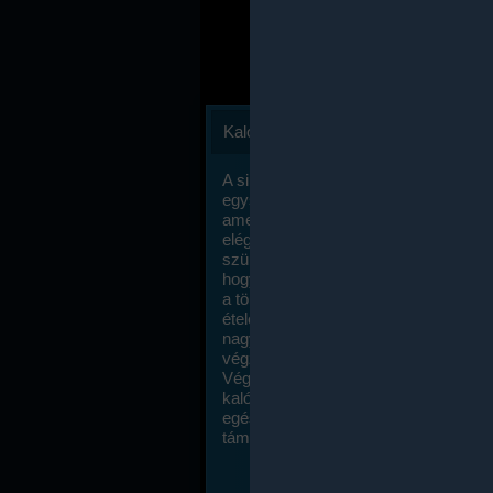
Kalóriaszámlálás
A sikeres fogyás titka valójában igen
egyszerű: égess több energiát, mint
amennyit beviszel. Természetesen e
elég nagy fegyelemre és akaraterőre
szükség, de meglepődve fogod tapasz
hogy a kalóriaszámolás mennyire ru
a többi diétához képest. Itt nincsenek ti
ételek és a megengedett kalóriabevite
nagymértékben növelheted ha testmo
végzel.
Végül, de nem utolsó sorban, a
kalóriaszámolás módszerét a legtöbb
egészségügyi szakorvos ajánlja és
támogatja.
To