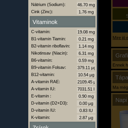
Nátrium (Sodium):
Cink (Zinc):
S
Vitaminok
C-vitamin:
Mire jó 
B1-vitamin Tiamin:
B2-vitamin riboflavin:
Nikotinsav (Niacin):
Graf
B6-vitamin:
Ennek ha
B9-vitamin Folsav:
B12-vitamin:
Tápa
A-vitamin RAE:
Ma még 
A-vitamin IU:
E-vitamin :
Napi
D-vitamin (D2+D3):
D-vitamin IU:
K-vitamin:
Zsírok