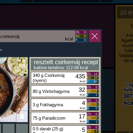
10 ér
1
ZS:
0
A l
t csirkemáj
SZ:
0
kcal
figyel
F:
0
eszel
kaló
um
Valójáb
be a
resztelt csirkemáj recept
kalória tartalma: 112.08 kcal
ZS:
13
340 g Csirkemáj
435
SZ:
10
(nyers)
kcal
F:
68
ZS:
0
32
80 g Vöröshagyma
SZ:
7
kcal
F:
1
ZS:
0
4
3 g Fokhagyma
SZ:
1
kcal
F:
0
ZS:
0
17
75 g Paradicsom
SZ:
3
kcal
F:
1
ZS:
0
0.5 darab (25 g)
5
SZ:
1