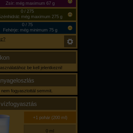
Zsír: még maximum 67 g
0
/
275
zénhidrát: még maximum 275 g
0
/
75
Fehérje: még minimum 75 g
ez?
ikon
sználatához be kell jelentkezni!
nyageloszlás
nem fogyasztottál semmit.
 vízfogyasztás