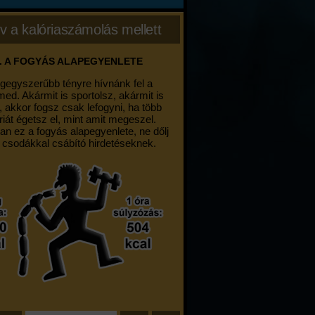
v a kalóriaszámolás mellett
. A FOGYÁS ALAPEGYENLETE
egegyszerűbb tényre hívnánk fel a
med. Akármit is sportolsz, akármit is
, akkor fogsz csak lefogyni, ha több
riát égetsz el, mint amit megeszel.
an ez a fogyás alapegyenlete, ne dőlj
 csodákkal csábító hirdetéseknek.