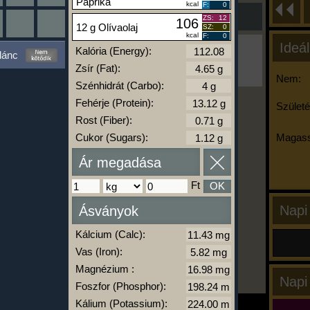
Paprika
kcal
F:
0
ZS:
12
106
12 g Olívaolaj
SZ:
0
kcal
F:
0
Ideál
Ha ma már nem eszel/sportolsz többet,
Kalória (Energy):
lánc
kattints a kiértékelésre!
Zsír (Fat):
A Kalória Szimulátor Prémium funkció.
Nem:
Szénhidrát (Carbo):
Fehérje (Protein):
Születé
Rost (Fiber):
-
Cukor (Sugars):
Magass
Ár megadása
kalóriabázis.hu
Ft
OK
Napi
Ásványok
Kálcium (Calc):
Vas (Iron):
Magnézium :
Napi
Foszfor (Phosphor):
Kálium (Potassium):