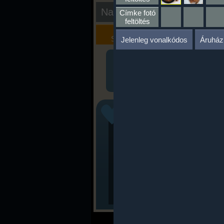
Nap kiértékelése
Címke fotó
feltöltés
Kalória
Szöveges
Szimulátor
Értékelés
Jelenleg vonalkódos
Áruház