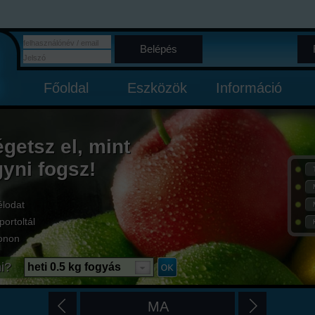
Belépés
Főoldal
Eszközök
Információ
égetsz el, mint
gyni fogsz!
élodat
portoltál
onon
i?
heti 0.5 kg fogyás
MA