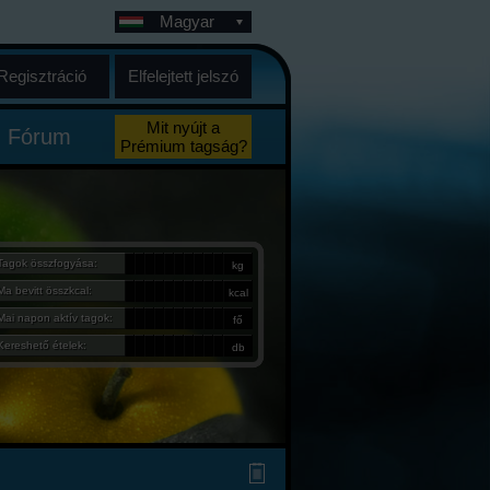
Magyar
Regisztráció
Elfelejtett jelszó
Mit nyújt a
Fórum
Prémium tagság?
Tagok összfogyása:
kg
Ma bevitt összkcal:
kcal
Mai napon aktív tagok:
fő
Kereshető ételek:
db