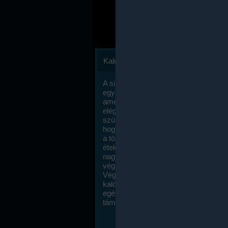
Kalóriaszámlálás
A sikeres fogyás titka valójában igen
egyszerű: égess több energiát, mint
amennyit beviszel. Természetesen e
elég nagy fegyelemre és akaraterőre
szükség, de meglepődve fogod tapasz
hogy a kalóriaszámolás mennyire ru
a többi diétához képest. Itt nincsenek ti
ételek és a megengedett kalóriabevite
nagymértékben növelheted ha testmo
végzel.
Végül, de nem utolsó sorban, a
kalóriaszámolás módszerét a legtöbb
egészségügyi szakorvos ajánlja és
támogatja.
To