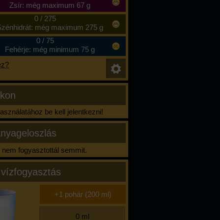
Zsír: még maximum 67 g
0
/
275
zénhidrát: még maximum 275 g
0
/
75
Fehérje: még minimum 75 g
ez?
ikon
sználatához be kell jelentkezni!
nyageloszlás
nem fogyasztottál semmit.
 vízfogyasztás