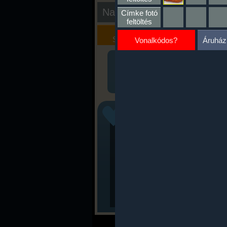
Nap kiértékelése
Címke fotó
feltöltés
Kalória
Szöveges
Szimulátor
Értékelés
Vonalkódos?
Áruház