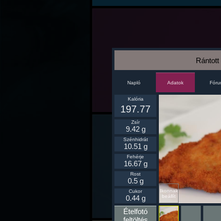
Rántot
Napló
Fór
Adatok
Kalória
197.77
Zsír
9.42 g
Szénhidrát
10.51 g
Fehérje
16.67 g
Rost
0.5 g
Ikonnak
Cukor
beállít
0.44 g
Ételfotó
feltöltés