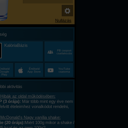
ség
KalóriaBázis
FB csoport
csatlakozás
Értékeld
Értékeld
YouTube
Google
App Store
csatorna
Play
bbi aktivitás
 Hibák az oldal működésében:
P (3 órája):
Már több mint egy éve nem
felvitt ételeimhez vonalkódot rendelni,
ktív az ablak. Az áruház lánchoz
s megy. A mások által megadott
 McDonald's Nagy vanília shake:
okat le tudom olvasni , jól működik. .
e (20 órája):
Miért 100g mikor a shake /
lefont cseréltem, a legújabb android fut,
45 kcal és az nem 100g?