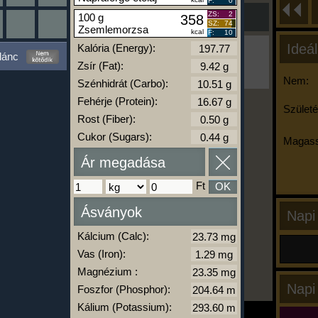
F:
0
ZS:
2
100 g
358
SZ:
74
Zsemlemorzsa
kcal
F:
10
Ideál
Kalória (Energy):
Ha ma már nem eszel/sportolsz többet,
lánc
kattints a kiértékelésre!
Zsír (Fat):
A Kalória Szimulátor Prémium funkció.
Nem:
Szénhidrát (Carbo):
Fehérje (Protein):
Születé
Rost (Fiber):
-
Cukor (Sugars):
Magass
Ár megadása
kalóriabázis.hu
Ft
OK
Ásványok
Napi
Kálcium (Calc):
Vas (Iron):
Magnézium :
Napi
Foszfor (Phosphor):
Kálium (Potassium):