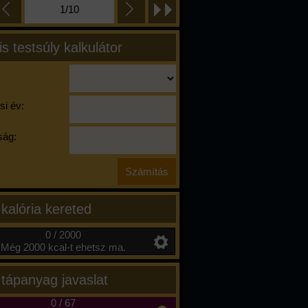
1/10
is testsúly kalkulátor
si év:
ág:
 kalória kereted
0 / 2000
Még 2000 kcal-t ehetsz ma.
 tápanyag javaslat
0
/
67