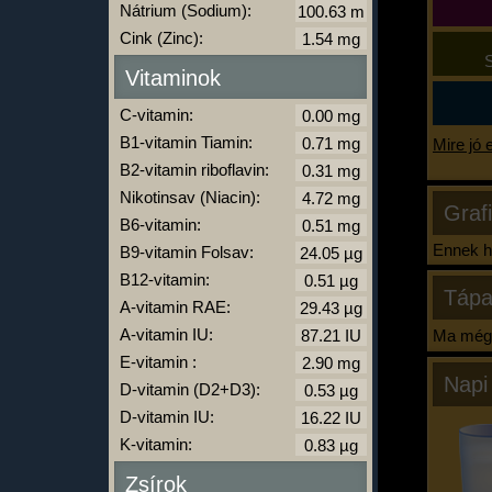
Nátrium (Sodium):
Cink (Zinc):
S
Vitaminok
C-vitamin:
B1-vitamin Tiamin:
Mire jó 
B2-vitamin riboflavin:
Nikotinsav (Niacin):
Graf
B6-vitamin:
Ennek ha
B9-vitamin Folsav:
B12-vitamin:
Tápa
A-vitamin RAE:
A-vitamin IU:
Ma még 
E-vitamin :
Napi
D-vitamin (D2+D3):
D-vitamin IU:
K-vitamin:
Zsírok