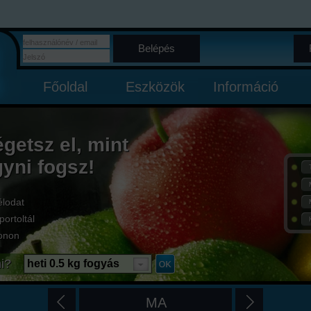
Belépés
Főoldal
Eszközök
Információ
égetsz el, mint
gyni fogsz!
élodat
portoltál
onon
i?
heti 0.5 kg fogyás
MA