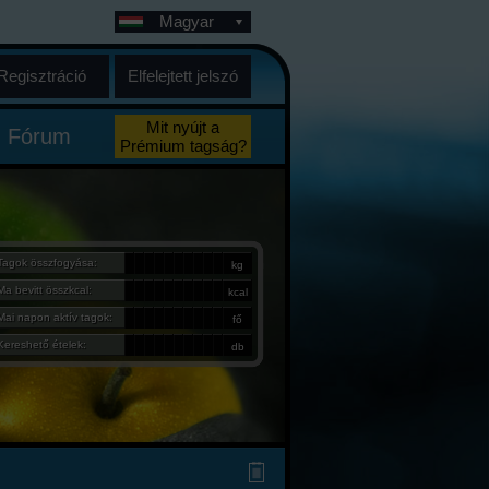
Magyar
Regisztráció
Elfelejtett jelszó
Mit nyújt a
Fórum
Prémium tagság?
Tagok összfogyása:
kg
Ma bevitt összkcal:
kcal
Mai napon aktív tagok:
fő
Kereshető ételek:
db