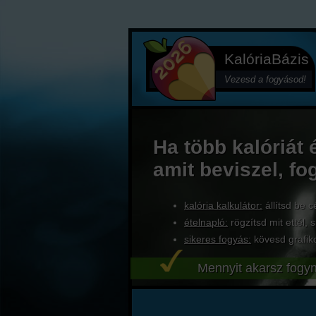
KalóriaBázis
Vezesd a fogyásod!
Ha több kalóriát 
amit beviszel, fo
kalória kalkulátor:
állítsd be c
ételnapló:
rögzítsd mit ettél, s
sikeres fogyás:
kövesd grafik
Mennyit akarsz fogyn