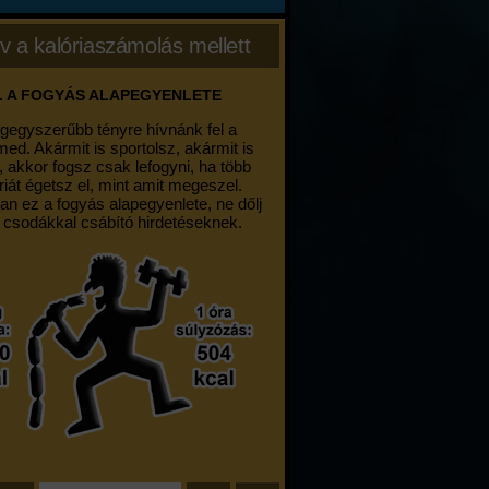
v a kalóriaszámolás mellett
. A FOGYÁS ALAPEGYENLETE
egegyszerűbb tényre hívnánk fel a
med. Akármit is sportolsz, akármit is
, akkor fogsz csak lefogyni, ha több
riát égetsz el, mint amit megeszel.
an ez a fogyás alapegyenlete, ne dőlj
 csodákkal csábító hirdetéseknek.