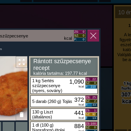
10 ér
1
ZS:
0
A l
t szűzpecsenye
SZ:
0
kcal
figyel
F:
0
eszel
kaló
um
Valójáb
be a
Rántott szűzpecsenye
recept
kalória tartalma: 197.77 kcal
ZS:
22
1 kg Sertés
1,090
SZ:
0
szűzpecsenye
kcal
F:
210
(nyers, sovány)
ZS:
25
372
5 darab (260 g) Tojás
SZ:
2
kcal
F:
33
ZS:
1
130 g Liszt
441
SZ:
92
(általános)
kcal
F:
13
ZS:
100
1 dl (100 g)
884
SZ:
0
Napraforgó étolaj
kcal