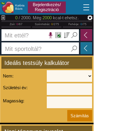
2026.08.08
Bejelentkezés/
Kalória
Bázis
Regisztráció
0
/ 2000. Még
2000
kcal-t ehetsz.
Zsír:
0
/67
Szénhidrát:
0
/275
Fehérje:
0
/75
Ideális testsúly kalkulátor
Nem:
Születési év:
Magasság: