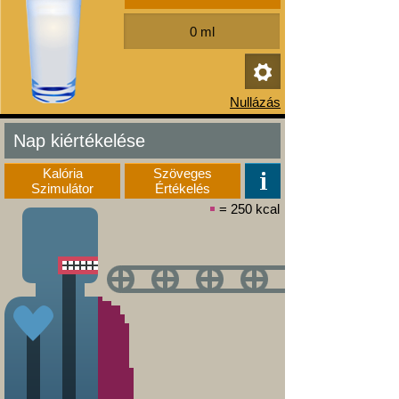
Nap kiértékelése
Kalória
Szöveges
Szimulátor
Értékelés