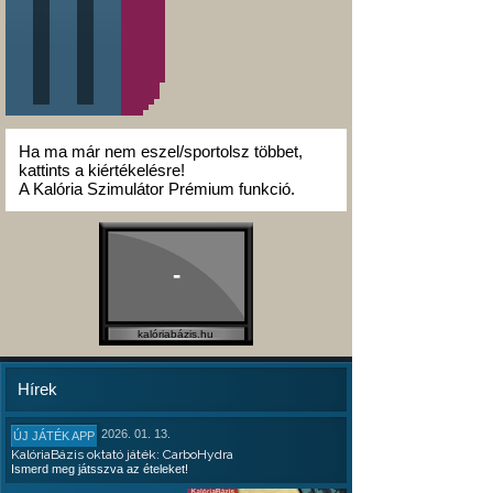
Ha ma már nem eszel/sportolsz többet,
kattints a kiértékelésre!
A Kalória Szimulátor Prémium funkció.
-
kalóriabázis.hu
Hírek
2026. 01. 13.
ÚJ JÁTÉK APP
KalóriaBázis oktató játék: CarboHydra
Ismerd meg játsszva az ételeket!