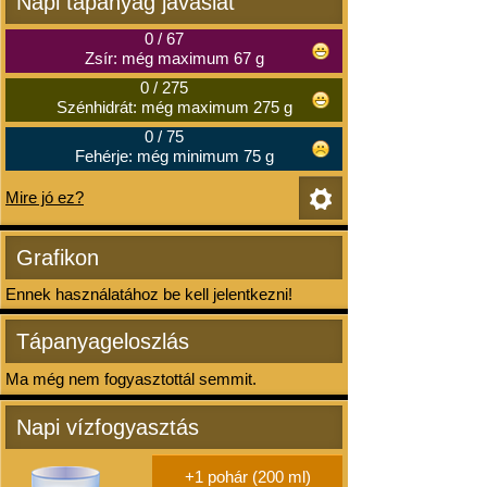
Napi tápanyag javaslat
0
/
67
Zsír: még maximum 67 g
0
/
275
Szénhidrát: még maximum 275 g
0
/
75
Fehérje: még minimum 75 g
Mire jó ez?
Grafikon
Ennek használatához be kell jelentkezni!
Tápanyageloszlás
Ma még nem fogyasztottál semmit.
Napi vízfogyasztás