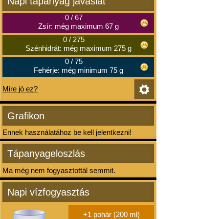
Napi tápanyag javaslat
0
/
67
Zsír: még maximum 67 g
0
/
275
Szénhidrát: még maximum 275 g
0
/
75
Fehérje: még minimum 75 g
Mire jó ez?
Grafikon
Ennek használatához be kell jelentkezni!
Tápanyageloszlás
Ma még nem fogyasztottál semmit.
Napi vízfogyasztás