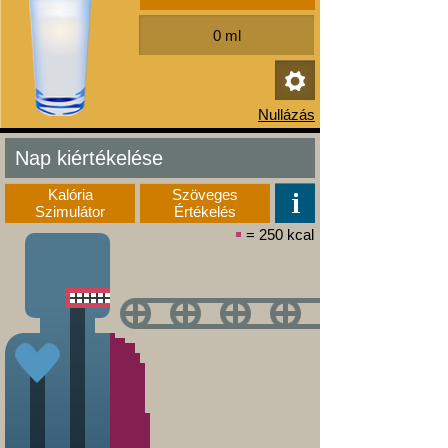
Nap kiértékelése
Kalória
Szöveges
Szimulátor
Értékelés