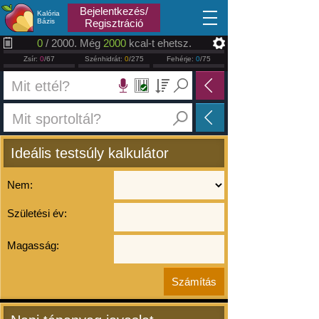
2026.08.06
Bejelentkezés/
Kalória
Bázis
Regisztráció
0
/ 2000. Még
2000
kcal-t ehetsz.
Zsír:
0
/67
Szénhidrát:
0
/275
Fehérje:
0
/75
Ideális testsúly kalkulátor
Nem:
Születési év:
Magasság: