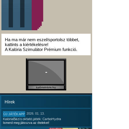
Ha ma már nem eszel/sportolsz többet,
kattints a kiértékelésre!
A Kalória Szimulátor Prémium funkció.
-
kalóriabázis.hu
Hírek
2026. 01. 13.
ÚJ JÁTÉK APP
KalóriaBázis oktató játék: CarboHydra
Ismerd meg játsszva az ételeket!