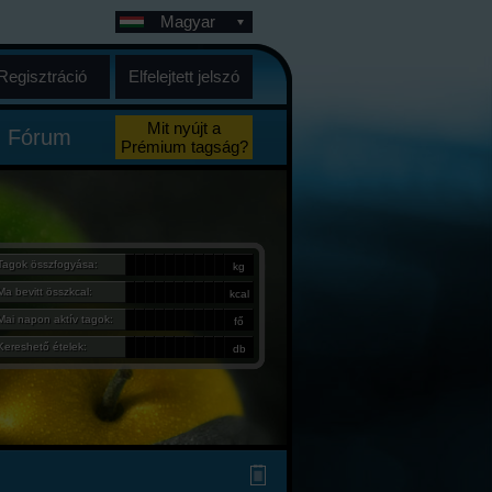
Magyar
Regisztráció
Elfelejtett jelszó
Mit nyújt a
Fórum
Prémium tagság?
Tagok összfogyása:
kg
Ma bevitt összkcal:
kcal
Mai napon aktív tagok:
fő
Kereshető ételek:
db