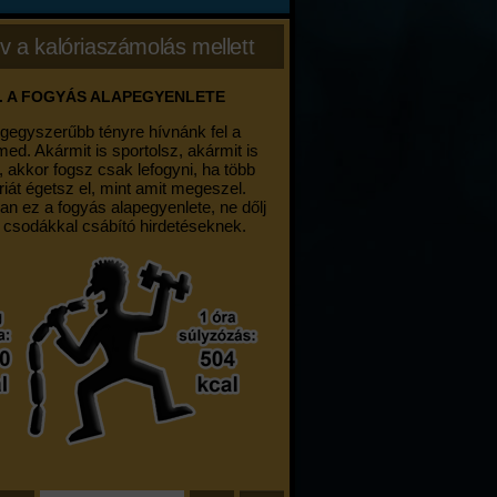
v a kalóriaszámolás mellett
. A FOGYÁS ALAPEGYENLETE
egegyszerűbb tényre hívnánk fel a
med. Akármit is sportolsz, akármit is
, akkor fogsz csak lefogyni, ha több
riát égetsz el, mint amit megeszel.
an ez a fogyás alapegyenlete, ne dőlj
 csodákkal csábító hirdetéseknek.