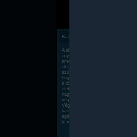
Kalóriaszámlálás
A sikeres fogyás titka valójában igen
egyszerű: égess több energiát, mint
amennyit beviszel. Természetesen e
elég nagy fegyelemre és akaraterőre
szükség, de meglepődve fogod tapasz
hogy a kalóriaszámolás mennyire ru
a többi diétához képest. Itt nincsenek ti
ételek és a megengedett kalóriabevite
nagymértékben növelheted ha testmo
végzel.
Végül, de nem utolsó sorban, a
kalóriaszámolás módszerét a legtöbb
egészségügyi szakorvos ajánlja és
támogatja.
To