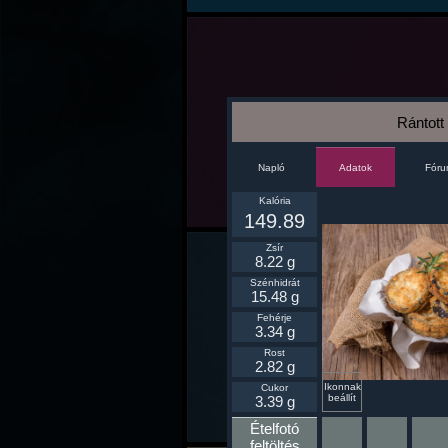
Rántott
Napló
Fór
Adatok
Kalória
149.89
Zsír
8.22 g
Szénhidrát
15.48 g
Fehérje
3.34 g
Rost
2.82 g
Ikonnak
Cukor
beállít
3.39 g
Ételfotó
feltöltés