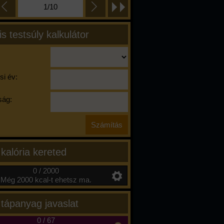
1/10
is testsúly kalkulátor
si év:
ág:
 kalória kereted
0 / 2000
Még 2000 kcal-t ehetsz ma.
 tápanyag javaslat
0
/
67