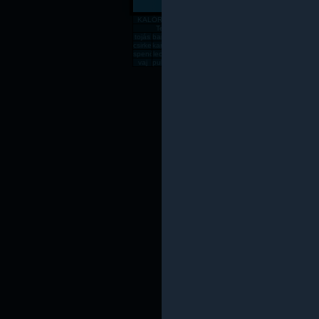
KALÓRIATÁBLÁZAT
Gabona, mag, örlemény
Pékáru, é
Tejtermék
Sajt
tojás
banán
csirkemell
rizs
alma
zabpehely
sör
dinnye
paradics
süt
csirkecomb
karfiol
sárgadinnye
gomba
kenyér
főtt rizs
csirkemáj
sárgarépa
húsleves
cukk
spenót
lecsó
rozskenyér
vodka
fagyi
lencse
sajt
rántott csirkeme
tészta
kuk
vaj
pulykamell
pogácsa
teljes kiőrlésû kenyér
fasírt
mák
sült csirkecomb
lazac
kókuszzsí
sav
Az oldal csak saját felelőssé