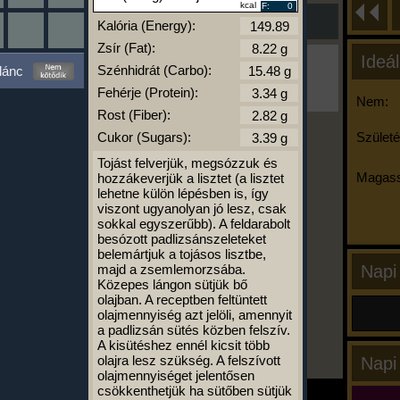
kcal
F:
0
Kalória (Energy):
Zsír (Fat):
Ideál
Ha ma már nem eszel/sportolsz többet,
Szénhidrát (Carbo):
lánc
kattints a kiértékelésre!
Fehérje (Protein):
A Kalória Szimulátor Prémium funkció.
Nem:
Rost (Fiber):
Cukor (Sugars):
Születé
Tojást felverjük, megsózzuk és
-
Magass
hozzákeverjük a lisztet (a lisztet
lehetne külön lépésben is, így
viszont ugyanolyan jó lesz, csak
kalóriabázis.hu
sokkal egyszerűbb). A feldarabolt
besózott padlizsánszeleteket
belemártjuk a tojásos lisztbe,
majd a zsemlemorzsába.
Napi
Közepes lángon sütjük bő
olajban. A receptben feltüntett
olajmennyiség azt jelöli, amennyit
a padlizsán sütés közben felszív.
A kisütéshez ennél kicsit több
olajra lesz szükség. A felszívott
Napi
olajmennyiséget jelentősen
csökkenthetjük ha sütőben sütjük