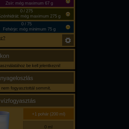
Zsír: még maximum 67 g
0
/
275
zénhidrát: még maximum 275 g
0
/
75
Fehérje: még minimum 75 g
ez?
ikon
sználatához be kell jelentkezni!
nyageloszlás
nem fogyasztottál semmit.
 vízfogyasztás