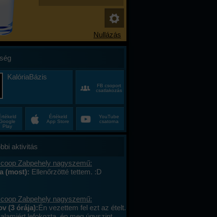
ség
KalóriaBázis
FB csoport
csatlakozás
Értékeld
Értékeld
YouTube
Google
App Store
csatorna
Play
bbi aktivitás
 coop Zabpehely nagyszemű:
na (most):
Ellenőrzötté tettem. :D
 coop Zabpehely nagyszemű:
v (3 órája):
Én vezettem fel ezt az ételt.
valamiért lefokozta, én meg úgyszint