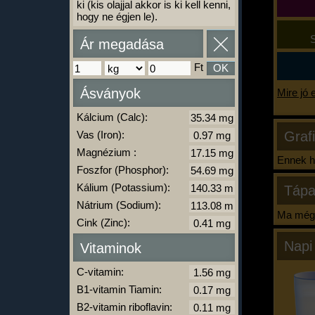
ki (kis olajjal akkor is ki kell kenni,
hogy ne égjen le).
S
Ár megadása
Ft
OK
Ásványok
Mire jó 
Kálcium (Calc):
Vas (Iron):
Graf
Magnézium :
Ennek ha
Foszfor (Phosphor):
Kálium (Potassium):
Tápa
Nátrium (Sodium):
Ma még 
Cink (Zinc):
Napi
Vitaminok
C-vitamin:
B1-vitamin Tiamin:
B2-vitamin riboflavin: