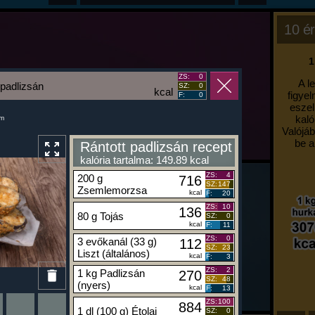
10 ér
1
ZS:
0
A l
 padlizsán
SZ:
0
kcal
figyel
F:
0
eszel
kaló
um
Valójáb
be a
Rántott padlizsán recept
kalória tartalma: 149.89 kcal
ZS:
4
200 g
716
SZ:
147
Zsemlemorzsa
kcal
F:
20
ZS:
10
136
80 g Tojás
SZ:
0
kcal
F:
11
ZS:
0
3 evőkanál (33 g)
112
SZ:
23
Liszt (általános)
kcal
F:
3
ZS:
2
1 kg Padlizsán
270
SZ:
48
(nyers)
kcal
F:
13
ZS:
100
884
1 dl (100 g) Étolaj
SZ:
0