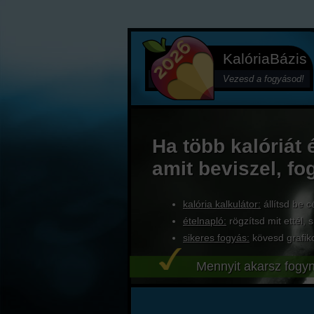
KalóriaBázis
Vezesd a fogyásod!
Ha több kalóriát 
amit beviszel, fo
kalória kalkulátor:
állítsd be c
ételnapló:
rögzítsd mit ettél, s
sikeres fogyás:
kövesd grafik
Mennyit akarsz fogyn