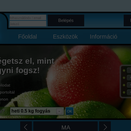
Belépés
Főoldal
Eszközök
Információ
égetsz el, mint
gyni fogsz!
élodat
portoltál
onon
i?
heti 0.5 kg fogyás
MA