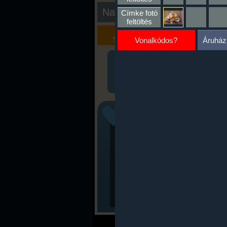
Nap kiértékelése
Címke fotó
feltöltés
Kalória
Szöveges
Szimulátor
Értékelés
Vonalkódos?
Áruház