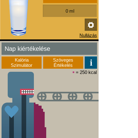
Nap kiértékelése
Kalória
Szöveges
Szimulátor
Értékelés