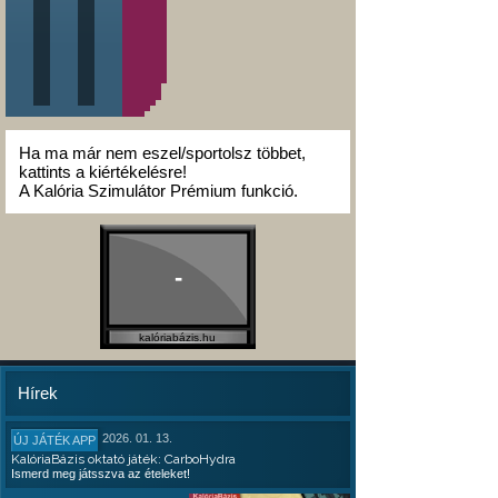
Ha ma már nem eszel/sportolsz többet,
kattints a kiértékelésre!
A Kalória Szimulátor Prémium funkció.
-
kalóriabázis.hu
Hírek
2026. 01. 13.
ÚJ JÁTÉK APP
KalóriaBázis oktató játék: CarboHydra
Ismerd meg játsszva az ételeket!