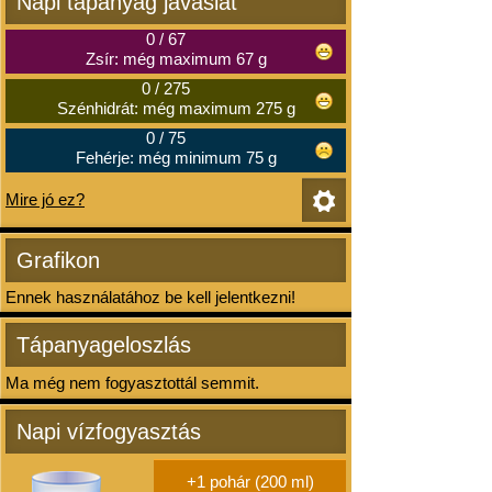
Napi tápanyag javaslat
0
/
67
Zsír: még maximum 67 g
0
/
275
Szénhidrát: még maximum 275 g
0
/
75
Fehérje: még minimum 75 g
Mire jó ez?
Grafikon
Ennek használatához be kell jelentkezni!
Tápanyageloszlás
Ma még nem fogyasztottál semmit.
Napi vízfogyasztás