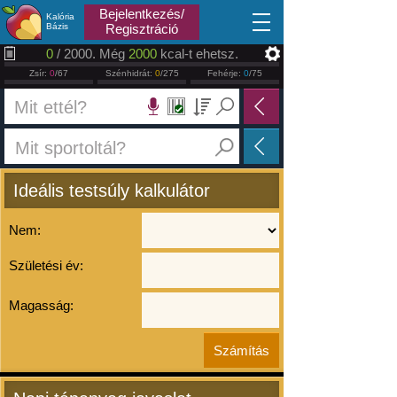
2026.08.08
Bejelentkezés/
Kalória
Bázis
Regisztráció
0
/ 2000. Még
2000
kcal-t ehetsz.
Zsír:
0
/67
Szénhidrát:
0
/275
Fehérje:
0
/75
Ideális testsúly kalkulátor
Nem:
Születési év:
Magasság: