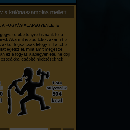
v a kalóriaszámolás mellett
. A FOGYÁS ALAPEGYENLETE
egegyszerűbb tényre hívnánk fel a
med. Akármit is sportolsz, akármit is
, akkor fogsz csak lefogyni, ha több
riát égetsz el, mint amit megeszel.
an ez a fogyás alapegyenlete, ne dőlj
 csodákkal csábító hirdetéseknek.