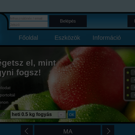
Belépés
Főoldal
Eszközök
Információ
égetsz el, mint
gyni fogsz!
élodat
portoltál
onon
i?
heti 0.5 kg fogyás
MA