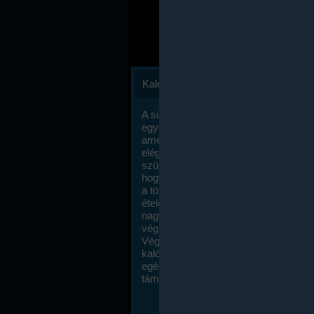
Kalóriaszámlálás
A sikeres fogyás titka valójában igen
egyszerű: égess több energiát, mint
amennyit beviszel. Természetesen e
elég nagy fegyelemre és akaraterőre
szükség, de meglepődve fogod tapasz
hogy a kalóriaszámolás mennyire ru
a többi diétához képest. Itt nincsenek ti
ételek és a megengedett kalóriabevite
nagymértékben növelheted ha testmo
végzel.
Végül, de nem utolsó sorban, a
kalóriaszámolás módszerét a legtöbb
egészségügyi szakorvos ajánlja és
támogatja.
To