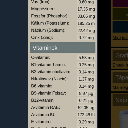
Vas (Iron):
Magnézium :
Foszfor (Phosphor):
S
Kálium (Potassium):
Nátrium (Sodium):
Cink (Zinc):
Mire jó 
Vitaminok
Graf
C-vitamin:
B1-vitamin Tiamin:
Ennek ha
B2-vitamin riboflavin:
Tápa
Nikotinsav (Niacin):
B6-vitamin:
Ma még 
B9-vitamin Folsav:
Napi
B12-vitamin:
A-vitamin RAE:
A-vitamin IU:
E-vitamin :