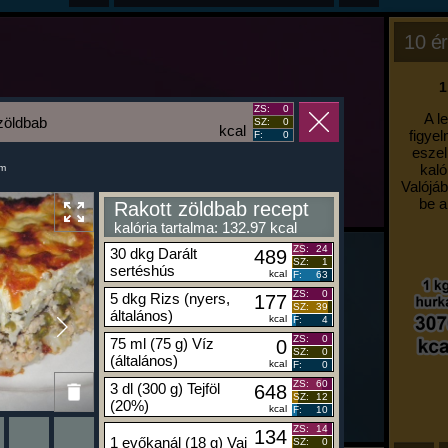
10 ér
1
ZS:
0
A l
zöldbab
SZ:
0
kcal
figyel
F:
0
eszel
kaló
um
Valójáb
be a
Rakott zöldbab recept
kalória tartalma: 132.97 kcal
ZS:
24
30 dkg Darált
489
SZ:
1
sertéshús
kcal
F:
63
ZS:
0
5 dkg Rizs (nyers,
177
SZ:
39
általános)
kcal
F:
4
ZS:
0
75 ml (75 g) Víz
0
SZ:
0
(általános)
kcal
F:
0
ZS:
60
3 dl (300 g) Tejföl
648
SZ:
12
(20%)
kcal
F:
10
ZS:
14
134
1 evőkanál (18 g) Vaj
SZ:
0