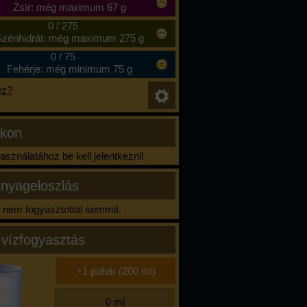
Zsír: még maximum 67 g
0
/
275
zénhidrát: még maximum 275 g
0
/
75
Fehérje: még minimum 75 g
ez?
ikon
sználatához be kell jelentkezni!
nyageloszlás
nem fogyasztottál semmit.
 vízfogyasztás