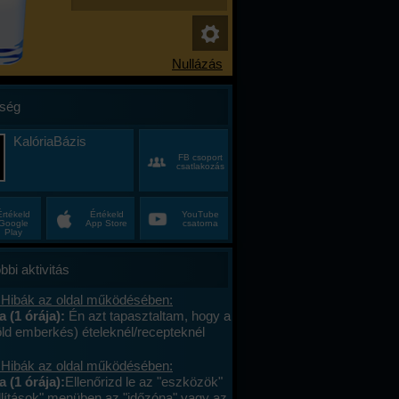
ség
KalóriaBázis
FB csoport
csatlakozás
Értékeld
Értékeld
YouTube
Google
App Store
csatorna
Play
bbi aktivitás
 Hibák az oldal működésében:
a (1 órája):
Én azt tapasztaltam, hogy a
öld emberkés) ételeknél/recepteknél
aktív a vonalkód, ha nem ajánlottam
. Viszont (szerintem) nem kell/érdemes
 Hibák az oldal működésében:
elt közösbe ajánlani
a (1 órája):
Ellenőrizd le az "eszközök"
er,/huszadszor ami egyszer már fent
állítások" menüben az "időzóna" vagy az