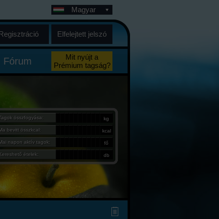
Magyar
Regisztráció
Elfelejtett jelszó
Mit nyújt a
Fórum
Prémium tagság?
Tagok összfogyása:
kg
Ma bevitt összkcal:
kcal
Mai napon aktív tagok:
fő
Kereshető ételek:
db