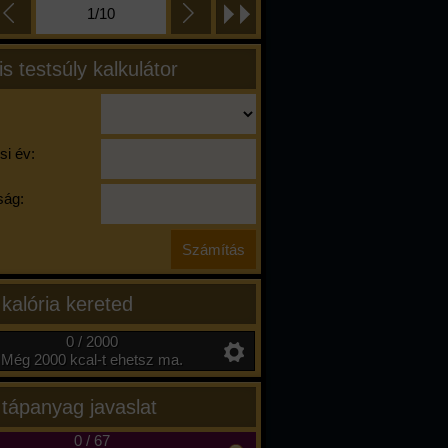
1/10
is testsúly kalkulátor
si év:
ág:
 kalória kereted
0 / 2000
Még 2000 kcal-t ehetsz ma.
 tápanyag javaslat
0
/
67