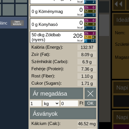
kcal
F:
2
ZS:
0
0
0 g Köménymag
SZ:
0
kcal
F:
0
Ideál
Ha ma már nem eszel/sportolsz többet,
ZS:
0
0
lánc
0 g Konyhasó
SZ:
0
kattints a kiértékelésre!
kcal
F:
0
A Kalória Szimulátor Prémium funkció.
Nem:
ZS:
2
50 dkg Zöldbab
205
SZ:
34
(nyers)
kcal
F:
13
Születé
Kalória (Energy):
-
Zsír (Fat):
Magass
Szénhidrát (Carbo):
Fehérje (Protein):
kalóriabázis.hu
Rost (Fiber):
Cukor (Sugars):
Napi
Ár megadása
Ft
OK
Ásványok
Napi
Kálcium (Calc):