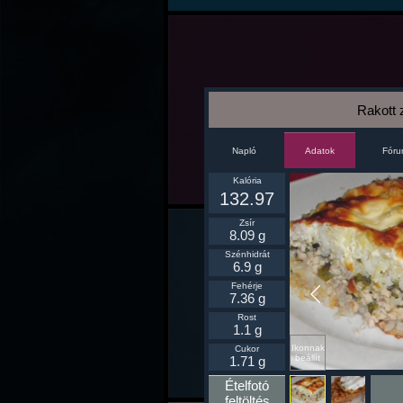
Rakott 
Napló
Fór
Adatok
Kalória
132.97
Zsír
8.09 g
Szénhidrát
6.9 g
Fehérje
7.36 g
Rost
1.1 g
Ikonnak
Cukor
beállít
1.71 g
Ételfotó
feltöltés