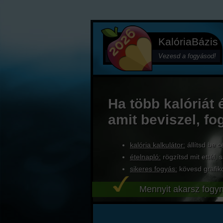
KalóriaBázis
Vezesd a fogyásod!
Ha több kalóriát 
amit beviszel, fo
kalória kalkulátor:
állítsd be c
ételnapló:
rögzítsd mit ettél, s
sikeres fogyás:
kövesd grafik
Mennyit akarsz fogyn