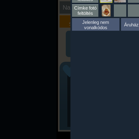
Nap kiértékelése
Címke fotó
feltöltés
Kalória
Szöveges
Jelenleg nem
Szimulátor
Értékelés
Áruház
vonalkódos