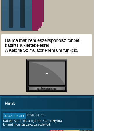
Ha ma már nem eszel/sportolsz többet,
kattints a kiértékelésre!
A Kalória Szimulátor Prémium funkció.
-
kalóriabázis.hu
Hírek
2026. 01. 13.
ÚJ JÁTÉK APP
KalóriaBázis oktató játék: CarboHydra
Ismerd meg játsszva az ételeket!