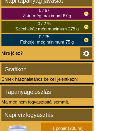
Napi tápanyag javaslat
0
/
67
Zsír: még maximum 67 g
0
/
275
Szénhidrát: még maximum 275 g
0
/
75
Fehérje: még minimum 75 g
Mire jó ez?
Grafikon
Ennek használatához be kell jelentkezni!
Tápanyageloszlás
Ma még nem fogyasztottál semmit.
Napi vízfogyasztás