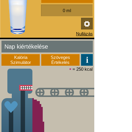
Nap kiértékelése
Kalória
Szöveges
Szimulátor
Értékelés