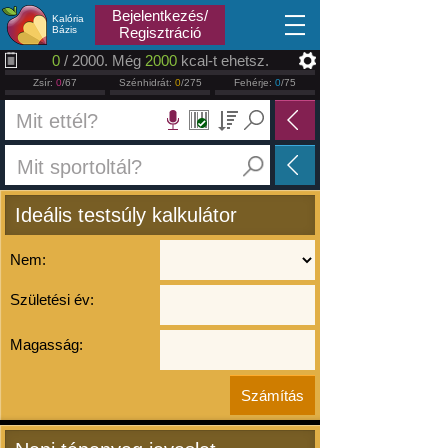
2026.08.08
Bejelentkezés/
Kalória
Bázis
Regisztráció
0
/ 2000. Még
2000
kcal-t ehetsz.
Zsír:
0
/67
Szénhidrát:
0
/275
Fehérje:
0
/75
Ideális testsúly kalkulátor
Nem:
Születési év:
Magasság: