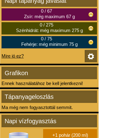
Napi tápanyag javaslat
0
/
67
Zsír: még maximum 67 g
0
/
275
Szénhidrát: még maximum 275 g
0
/
75
Fehérje: még minimum 75 g
Mire jó ez?
Grafikon
Ennek használatához be kell jelentkezni!
Tápanyageloszlás
Ma még nem fogyasztottál semmit.
Napi vízfogyasztás