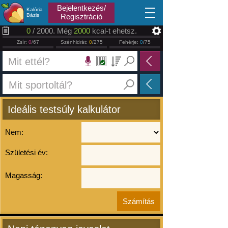
2026.08.07
Bejelentkezés/
Kalória
Bázis
Regisztráció
0
/ 2000. Még
2000
kcal-t ehetsz.
Zsír:
0
/67
Szénhidrát:
0
/275
Fehérje:
0
/75
Ideális testsúly kalkulátor
Nem:
Születési év:
Magasság: