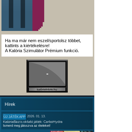
Ha ma már nem eszel/sportolsz többet,
kattints a kiértékelésre!
A Kalória Szimulátor Prémium funkció.
-
kalóriabázis.hu
Hírek
2026. 01. 13.
ÚJ JÁTÉK APP
KalóriaBázis oktató játék: CarboHydra
Ismerd meg játsszva az ételeket!