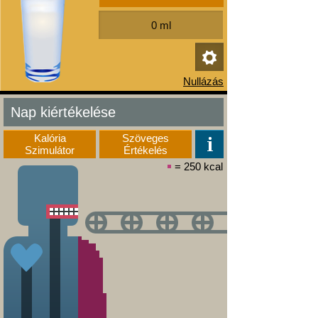
Nap kiértékelése
Kalória
Szöveges
Szimulátor
Értékelés