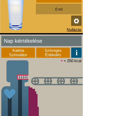
Nap kiértékelése
Kalória
Szöveges
Szimulátor
Értékelés