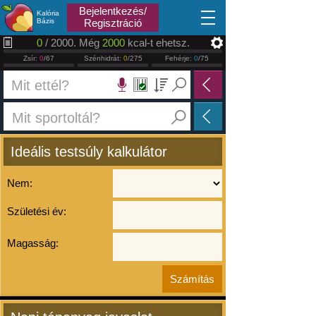
2026.08.08
Bejelentkezés/
Kalória
Bázis
Regisztráció
0
/ 2000. Még
2000
kcal-t ehetsz.
Zsír:
0
/67
Szénhidrát:
0
/275
Fehérje:
0
/75
Ideális testsúly kalkulátor
Nem:
Születési év:
Magasság: