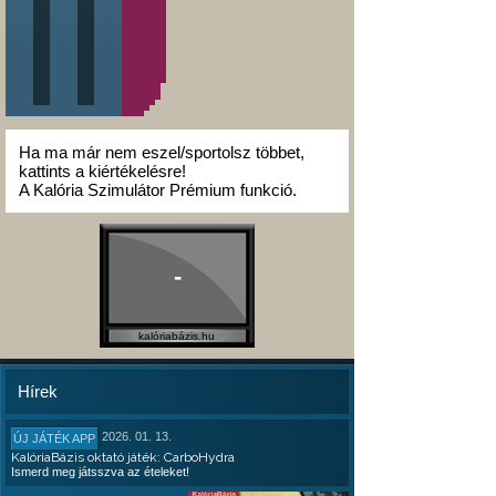
Ha ma már nem eszel/sportolsz többet,
kattints a kiértékelésre!
A Kalória Szimulátor Prémium funkció.
-
kalóriabázis.hu
Hírek
2026. 01. 13.
ÚJ JÁTÉK APP
KalóriaBázis oktató játék: CarboHydra
Ismerd meg játsszva az ételeket!