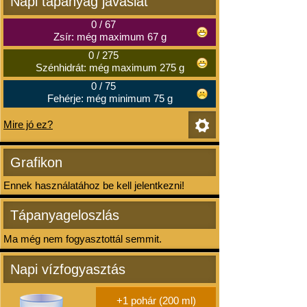
Napi tápanyag javaslat
0
/
67
Zsír: még maximum 67 g
0
/
275
Szénhidrát: még maximum 275 g
0
/
75
Fehérje: még minimum 75 g
Mire jó ez?
Grafikon
Ennek használatához be kell jelentkezni!
Tápanyageloszlás
Ma még nem fogyasztottál semmit.
Napi vízfogyasztás