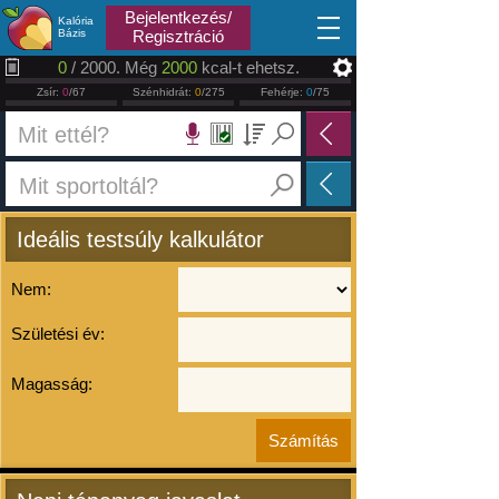
2026.08.08
Bejelentkezés/
Kalória
Bázis
Regisztráció
0
/ 2000. Még
2000
kcal-t ehetsz.
Zsír:
0
/67
Szénhidrát:
0
/275
Fehérje:
0
/75
Ideális testsúly kalkulátor
Nem:
Születési év:
Magasság: