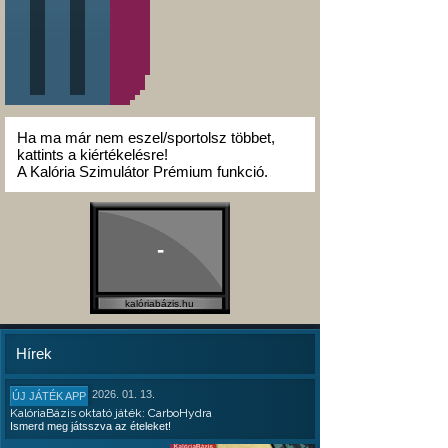
Ha ma már nem eszel/sportolsz többet,
kattints a kiértékelésre!
A Kalória Szimulátor Prémium funkció.
-
kalóriabázis.hu
Hírek
2026. 01. 13.
ÚJ JÁTÉK APP
KalóriaBázis oktató játék: CarboHydra
Ismerd meg játsszva az ételeket!