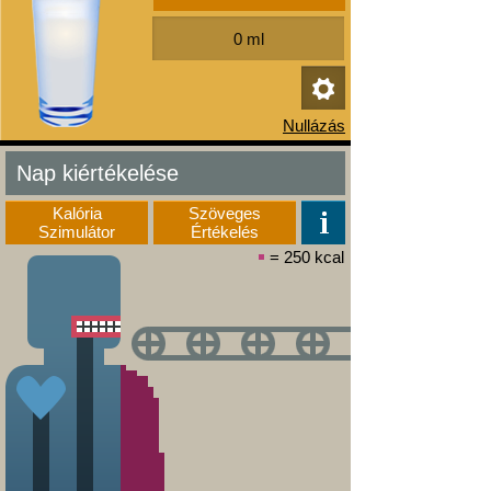
Nap kiértékelése
Kalória
Szöveges
Szimulátor
Értékelés