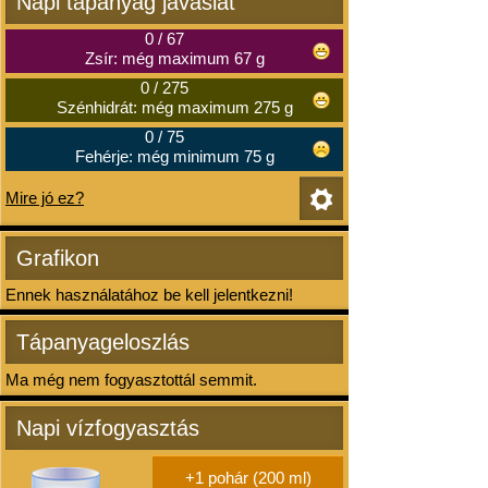
Napi tápanyag javaslat
0
/
67
Zsír: még maximum 67 g
0
/
275
Szénhidrát: még maximum 275 g
0
/
75
Fehérje: még minimum 75 g
Mire jó ez?
Grafikon
Ennek használatához be kell jelentkezni!
Tápanyageloszlás
Ma még nem fogyasztottál semmit.
Napi vízfogyasztás