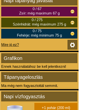
Napi tápanyag javaslat
0
/
67
Zsír: még maximum 67 g
0
/
275
Szénhidrát: még maximum 275 g
0
/
75
Fehérje: még minimum 75 g
Mire jó ez?
Grafikon
Ennek használatához be kell jelentkezni!
Tápanyageloszlás
Ma még nem fogyasztottál semmit.
Napi vízfogyasztás