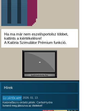
Ha ma már nem eszel/sportolsz többet,
kattints a kiértékelésre!
A Kalória Szimulátor Prémium funkció.
-
kalóriabázis.hu
Hírek
2026. 01. 13.
ÚJ JÁTÉK APP
KalóriaBázis oktató játék: CarboHydra
Ismerd meg játsszva az ételeket!