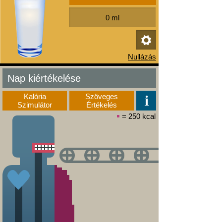
Nap kiértékelése
Kalória
Szöveges
Szimulátor
Értékelés