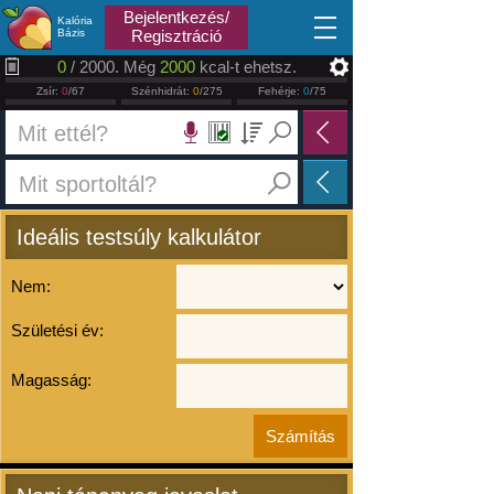
2026.08.09
Bejelentkezés/
Kalória
Bázis
Regisztráció
0
/ 2000. Még
2000
kcal-t ehetsz.
Zsír:
0
/67
Szénhidrát:
0
/275
Fehérje:
0
/75
Ideális testsúly kalkulátor
Nem:
Születési év:
Magasság: