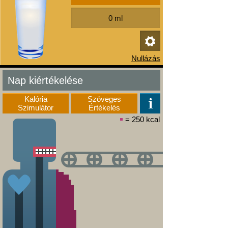
Nap kiértékelése
Kalória
Szöveges
Szimulátor
Értékelés