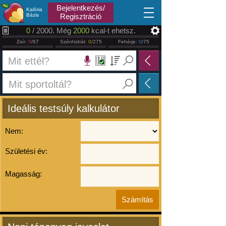
2026.08.09
Bejelentkezés/
Kalória
Bázis
Regisztráció
0
/ 2000. Még
2000
kcal-t ehetsz.
Zsír:
0
/67
Szénhidrát:
0
/275
Fehérje:
0
/75
Ideális testsúly kalkulátor
Nem:
Születési év:
Magasság: