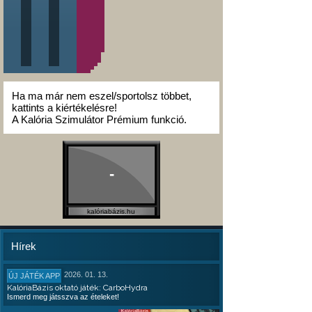
Ha ma már nem eszel/sportolsz többet,
kattints a kiértékelésre!
A Kalória Szimulátor Prémium funkció.
-
kalóriabázis.hu
Hírek
2026. 01. 13.
ÚJ JÁTÉK APP
KalóriaBázis oktató játék: CarboHydra
Ismerd meg játsszva az ételeket!