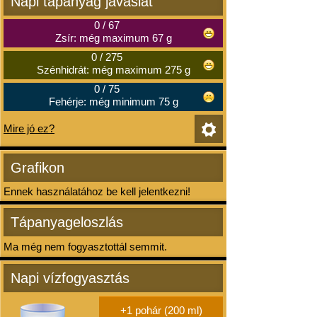
Napi tápanyag javaslat
0
/
67
Zsír: még maximum 67 g
0
/
275
Szénhidrát: még maximum 275 g
0
/
75
Fehérje: még minimum 75 g
Mire jó ez?
Grafikon
Ennek használatához be kell jelentkezni!
Tápanyageloszlás
Ma még nem fogyasztottál semmit.
Napi vízfogyasztás