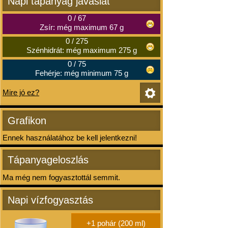
Napi tápanyag javaslat
0
/
67
Zsír: még maximum 67 g
0
/
275
Szénhidrát: még maximum 275 g
0
/
75
Fehérje: még minimum 75 g
Mire jó ez?
Grafikon
Ennek használatához be kell jelentkezni!
Tápanyageloszlás
Ma még nem fogyasztottál semmit.
Napi vízfogyasztás