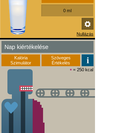
Nap kiértékelése
Kalória
Szöveges
Szimulátor
Értékelés