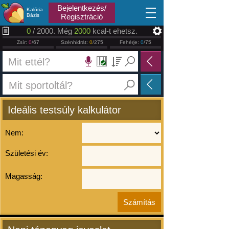
2026.08.07
Bejelentkezés/
Kalória
Bázis
Regisztráció
0
/ 2000. Még
2000
kcal-t ehetsz.
Zsír:
0
/67
Szénhidrát:
0
/275
Fehérje:
0
/75
Ideális testsúly kalkulátor
Nem:
Születési év:
Magasság: