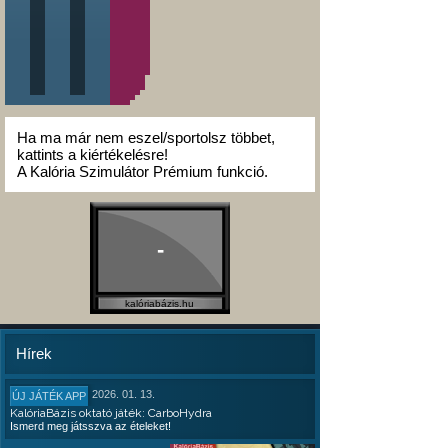
Ha ma már nem eszel/sportolsz többet,
kattints a kiértékelésre!
A Kalória Szimulátor Prémium funkció.
-
kalóriabázis.hu
Hírek
2026. 01. 13.
ÚJ JÁTÉK APP
KalóriaBázis oktató játék: CarboHydra
Ismerd meg játsszva az ételeket!