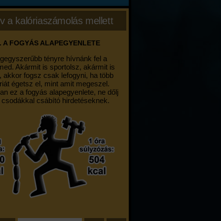
v a kalóriaszámolás mellett
. A FOGYÁS ALAPEGYENLETE
egegyszerűbb tényre hívnánk fel a
med. Akármit is sportolsz, akármit is
, akkor fogsz csak lefogyni, ha több
riát égetsz el, mint amit megeszel.
an ez a fogyás alapegyenlete, ne dőlj
 csodákkal csábító hirdetéseknek.