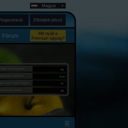
Magyar
Regisztráció
Elfelejtett jelszó
Mit nyújt a
Fórum
Prémium tagság?
Tagok összfogyása:
kg
Ma bevitt összkcal:
kcal
Mai napon aktív tagok:
fő
Kereshető ételek:
db