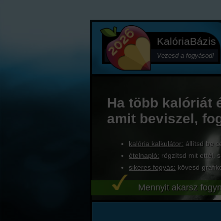
KalóriaBázis
Vezesd a fogyásod!
Ha több kalóriát 
amit beviszel, fo
kalória kalkulátor:
állítsd be c
ételnapló:
rögzítsd mit ettél, s
sikeres fogyás:
kövesd grafik
Mennyit akarsz fogyn