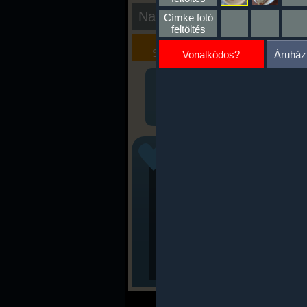
Nap kiértékelése
Címke fotó
feltöltés
Kalória
Szöveges
Szimulátor
Értékelés
Vonalkódos?
Áruház