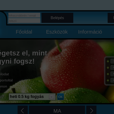
Belépés
Főoldal
Eszközök
Információ
égetsz el, mint
gyni fogsz!
élodat
portoltál
onon
i?
heti 0.5 kg fogyás
MA