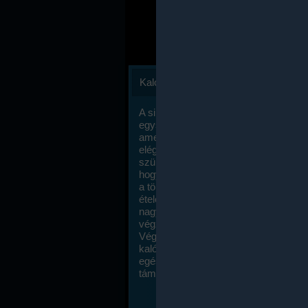
Kalóriaszámlálás
A sikeres fogyás titka valójában igen
egyszerű: égess több energiát, mint
amennyit beviszel. Természetesen e
elég nagy fegyelemre és akaraterőre
szükség, de meglepődve fogod tapasz
hogy a kalóriaszámolás mennyire ru
a többi diétához képest. Itt nincsenek ti
ételek és a megengedett kalóriabevite
nagymértékben növelheted ha testmo
végzel.
Végül, de nem utolsó sorban, a
kalóriaszámolás módszerét a legtöbb
egészségügyi szakorvos ajánlja és
támogatja.
To