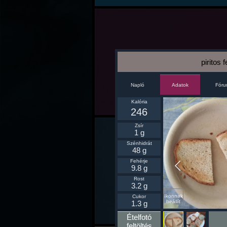
piritos 
Napló
Fór
Adatok
Kalória
246
Zsír
1 g
Szénhidrát
48 g
Fehérje
9.8 g
Rost
3.2 g
Ikonnak
Cukor
beállít
1.3 g
Ételfotó
feltöltés