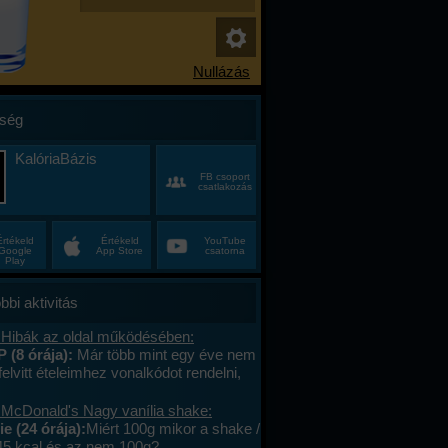
ség
KalóriaBázis
FB csoport
csatlakozás
Értékeld
Értékeld
YouTube
Google
App Store
csatorna
Play
bbi aktivitás
 Hibák az oldal működésében:
P (8 órája):
Már több mint egy éve nem
felvitt ételeimhez vonalkódot rendelni,
ktív az ablak. Az áruház lánchoz
s megy. A mások által megadott
 McDonald's Nagy vanília shake:
okat le tudom olvasni , jól működik. .
e (24 órája):
Miért 100g mikor a shake /
lefont cseréltem, a legújabb android fut,
45 kcal és az nem 100g?