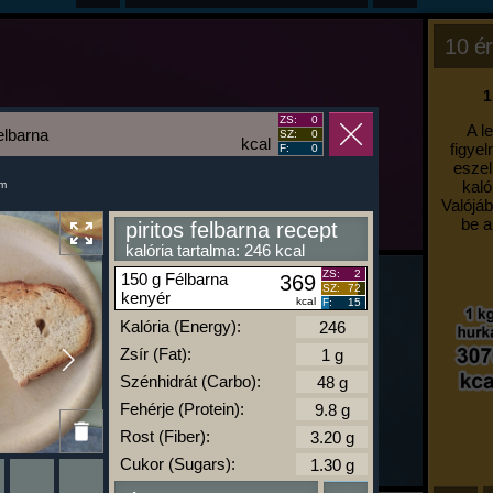
10 ér
1
ZS:
0
A l
felbarna
SZ:
0
kcal
figyel
F:
0
eszel
kaló
um
Valójáb
be a
piritos felbarna recept
kalória tartalma: 246 kcal
ZS:
2
150 g Félbarna
369
SZ:
72
kenyér
kcal
F:
15
Kalória (Energy):
Zsír (Fat):
Szénhidrát (Carbo):
Fehérje (Protein):
Rost (Fiber):
Cukor (Sugars):