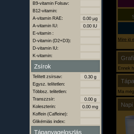
B9-vitamin Folsav:
B12-vitamin:
S
A-vitamin RAE:
A-vitamin IU:
E-vitamin :
Mire jó 
D-vitamin (D2+D3):
D-vitamin IU:
K-vitamin:
Graf
Zsírok
Ennek ha
Telített zsírsav:
Tápa
Egysz. telítetlen:
Többsz. telitetlen:
Ma még 
Transzzsír:
Napi
Koleszterin:
Koffein (Caffeine):
Glikémiás index:
Tápanyageloszlás