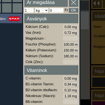
Ár megadása
Ft
OK
Ideál
Ha ma már nem eszel/sportolsz többet,
Ásványok
lánc
kattints a kiértékelésre!
A Kalória Szimulátor Prémium funkció.
Kálcium (Calc):
Nem:
Vas (Iron):
Születé
Magnézium :
-
Foszfor (Phosphor):
Magass
Kálium (Potassium):
Nátrium (Sodium):
kalóriabázis.hu
Cink (Zinc):
Vitaminok
Napi
C-vitamin:
B1-vitamin Tiamin:
B2-vitamin riboflavin:
Napi
Nikotinsav (Niacin):
B6-vitamin: