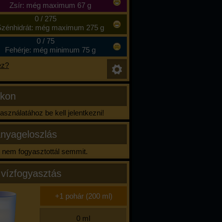
Zsír: még maximum 67 g
0
/
275
zénhidrát: még maximum 275 g
0
/
75
Fehérje: még minimum 75 g
ez?
ikon
sználatához be kell jelentkezni!
nyageloszlás
nem fogyasztottál semmit.
 vízfogyasztás