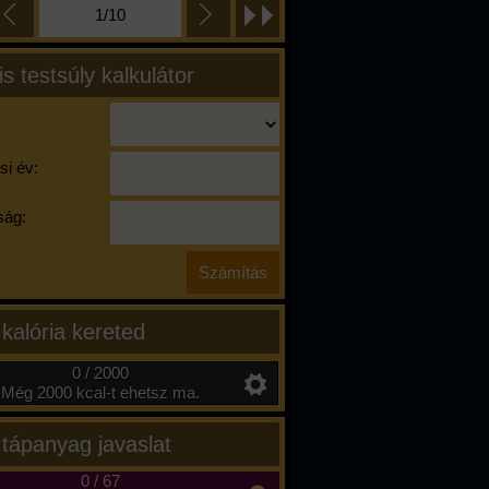
1/10
is testsúly kalkulátor
si év:
ág:
 kalória kereted
0 / 2000
Még 2000 kcal-t ehetsz ma.
 tápanyag javaslat
0
/
67