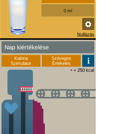
Nap kiértékelése
Kalória
Szöveges
Szimulátor
Értékelés