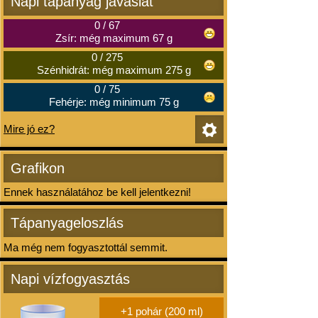
Napi tápanyag javaslat
0
/
67
Zsír: még maximum 67 g
0
/
275
Szénhidrát: még maximum 275 g
0
/
75
Fehérje: még minimum 75 g
Mire jó ez?
Grafikon
Ennek használatához be kell jelentkezni!
Tápanyageloszlás
Ma még nem fogyasztottál semmit.
Napi vízfogyasztás