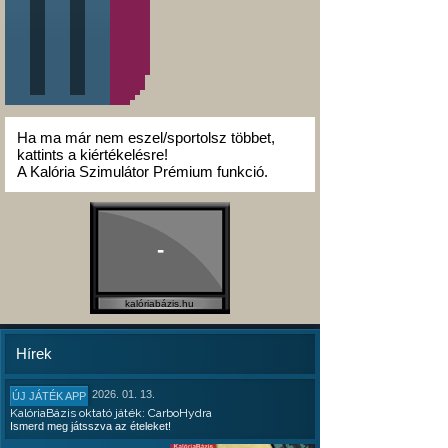
Ha ma már nem eszel/sportolsz többet,
kattints a kiértékelésre!
A Kalória Szimulátor Prémium funkció.
-
kalóriabázis.hu
Hírek
2026. 01. 13.
ÚJ JÁTÉK APP
KalóriaBázis oktató játék: CarboHydra
Ismerd meg játsszva az ételeket!