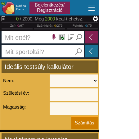
2026.08.07
Bejelentkezés/
Kalória
Bázis
Regisztráció
0
/ 2000. Még
2000
kcal-t ehetsz.
Zsír:
0
/67
Szénhidrát:
0
/275
Fehérje:
0
/75
Ideális testsúly kalkulátor
Nem:
Születési év:
Magasság: