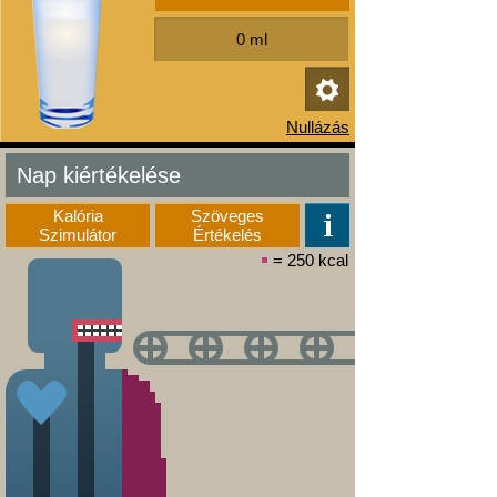
Nap kiértékelése
Kalória
Szöveges
Szimulátor
Értékelés