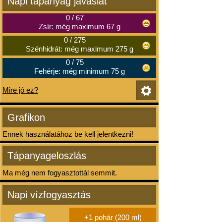
Napi tápanyag javaslat
0
/
67
Zsír: még maximum 67 g
0
/
275
Szénhidrát: még maximum 275 g
0
/
75
Fehérje: még minimum 75 g
Mire jó ez?
Grafikon
Ennek használatához be kell jelentkezni!
Tápanyageloszlás
Ma még nem fogyasztottál semmit.
Napi vízfogyasztás