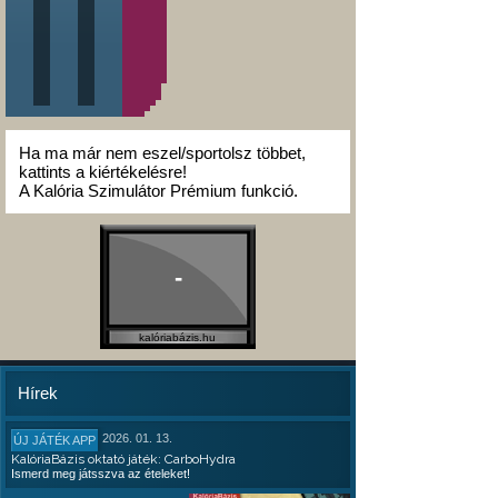
Ha ma már nem eszel/sportolsz többet,
kattints a kiértékelésre!
A Kalória Szimulátor Prémium funkció.
-
kalóriabázis.hu
Hírek
2026. 01. 13.
ÚJ JÁTÉK APP
KalóriaBázis oktató játék: CarboHydra
Ismerd meg játsszva az ételeket!