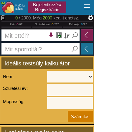
2026.08.07
Bejelentkezés/
Kalória
Bázis
Regisztráció
0
/ 2000. Még
2000
kcal-t ehetsz.
Zsír:
0
/67
Szénhidrát:
0
/275
Fehérje:
0
/75
Ideális testsúly kalkulátor
Nem:
Születési év:
Magasság: