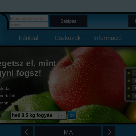
Belépés
Főoldal
Eszközök
Információ
égetsz el, mint
gyni fogsz!
élodat
portoltál
onon
i?
heti 0.5 kg fogyás
MA