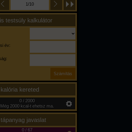
1/10
is testsúly kalkulátor
si év:
ág:
 kalória kereted
0 / 2000
Még 2000 kcal-t ehetsz ma.
 tápanyag javaslat
0
/
67