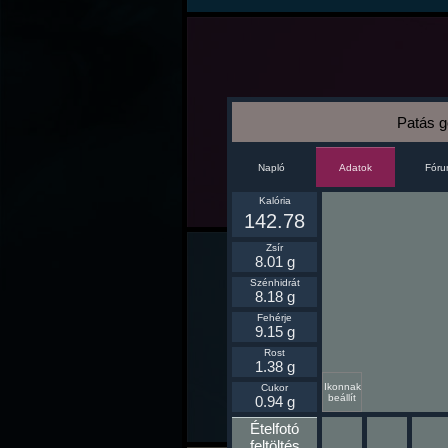
Patás 
Napló
Fór
Adatok
Kalória
142.78
Zsír
8.01 g
Szénhidrát
8.18 g
Fehérje
9.15 g
Rost
1.38 g
Ikonnak
Cukor
beállít
0.94 g
Ételfotó
feltöltés