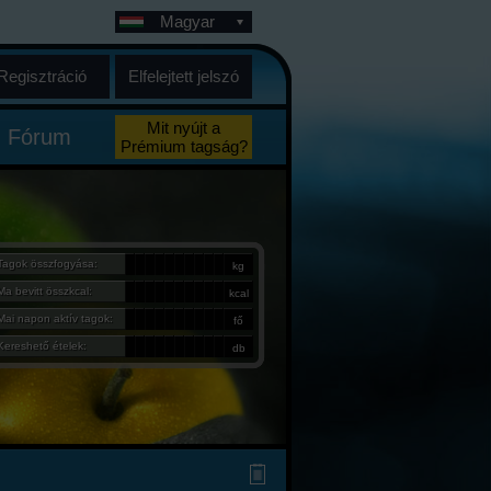
Magyar
Regisztráció
Elfelejtett jelszó
Mit nyújt a
Fórum
Prémium tagság?
Tagok összfogyása:
kg
Ma bevitt összkcal:
kcal
Mai napon aktív tagok:
fő
Kereshető ételek:
db