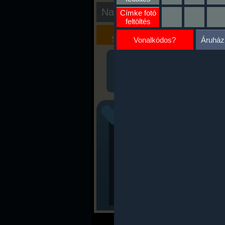
Nap kiértékelése
Címke fotó
feltöltés
Kalória
Szöveges
Szimulátor
Értékelés
Vonalkódos?
Áruház