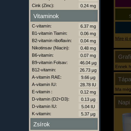
Cink (Zinc):
Vitaminok
S
C-vitamin:
B1-vitamin Tiamin:
Mire jó 
B2-vitamin riboflavin:
Nikotinsav (Niacin):
B6-vitamin:
Graf
B9-vitamin Folsav:
Ennek ha
B12-vitamin:
A-vitamin RAE:
Tápa
A-vitamin IU:
Ma még 
E-vitamin :
D-vitamin (D2+D3):
Napi
D-vitamin IU:
K-vitamin:
Zsírok