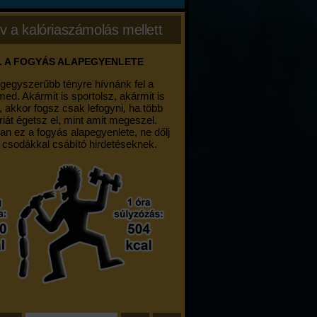
v a kalóriaszámolás mellett
. A FOGYÁS ALAPEGYENLETE
egegyszerűbb tényre hívnánk fel a
med. Akármit is sportolsz, akármit is
, akkor fogsz csak lefogyni, ha több
riát égetsz el, mint amit megeszel.
an ez a fogyás alapegyenlete, ne dőlj
 csodákkal csábító hirdetéseknek.