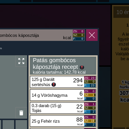
10 ér
1
ZS:
0
A l
gombócos káposztája
SZ:
0
kcal
figyel
F:
0
eszel
kaló
um
Valójáb
be a
Patás gombócos
káposztája recept
kalória tartalma: 142.78 kcal
ZS:
23
125 g Darált
294
SZ:
0
sertéshús
kcal
F:
23
ZS:
0
6
14 g Vöröshagyma
SZ:
1
kcal
F:
0
ZS:
1
0.3 darab (15 g)
22
SZ:
0
Tojás
kcal
F:
2
ZS:
0
88
25 g Fehér rizs
SZ:
19
kcal
F:
2