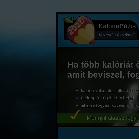
KalóriaBázis
Vezesd a fogyásod!
Ha több kalóriát 
amit beviszel, fo
kalória kalkulátor:
állítsd be c
ételnapló:
rögzítsd mit ettél, s
sikeres fogyás:
kövesd grafik
Mennyit akarsz fogyn