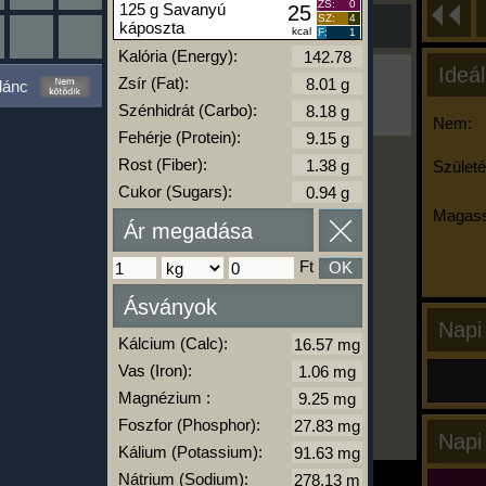
ZS:
0
125 g Savanyú
25
SZ:
4
káposzta
kcal
F:
1
Kalória (Energy):
Ideál
Ha ma már nem eszel/sportolsz többet,
Zsír (Fat):
lánc
kattints a kiértékelésre!
Szénhidrát (Carbo):
A Kalória Szimulátor Prémium funkció.
Nem:
Fehérje (Protein):
Rost (Fiber):
Születé
Cukor (Sugars):
-
Magass
Ár megadása
kalóriabázis.hu
Ft
OK
Ásványok
Napi
Kálcium (Calc):
Vas (Iron):
Magnézium :
Foszfor (Phosphor):
Napi
Kálium (Potassium):
Nátrium (Sodium):