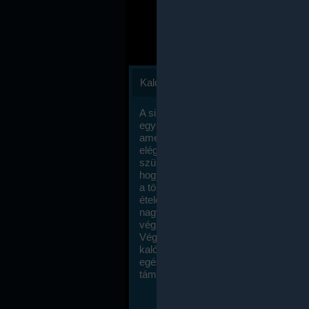
Kalóriaszámlálás
A sikeres fogyás titka valójában igen
egyszerű: égess több energiát, mint
amennyit beviszel. Természetesen e
elég nagy fegyelemre és akaraterőre
szükség, de meglepődve fogod tapasz
hogy a kalóriaszámolás mennyire ru
a többi diétához képest. Itt nincsenek ti
ételek és a megengedett kalóriabevite
nagymértékben növelheted ha testmo
végzel.
Végül, de nem utolsó sorban, a
kalóriaszámolás módszerét a legtöbb
egészségügyi szakorvos ajánlja és
támogatja.
To