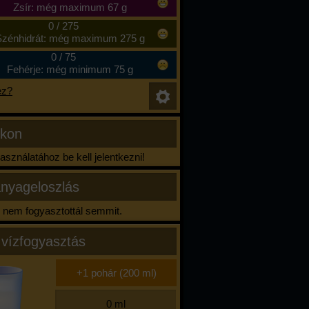
Zsír: még maximum 67 g
0
/
275
zénhidrát: még maximum 275 g
0
/
75
Fehérje: még minimum 75 g
ez?
ikon
sználatához be kell jelentkezni!
nyageloszlás
nem fogyasztottál semmit.
 vízfogyasztás