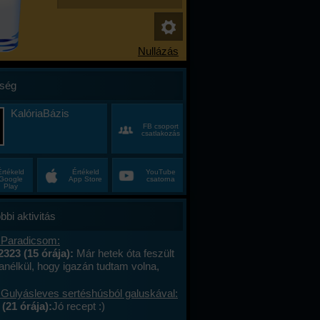
ség
KalóriaBázis
FB csoport
csatlakozás
Értékeld
Értékeld
YouTube
Google
App Store
csatorna
Play
bbi aktivitás
 Paradicsom:
2323 (15 órája):
Már hetek óta feszült
anélkül, hogy igazán tudtam volna,
alán a munkahelyi hajtás, talán az, hogy
ncas éveim közepén egyszer csak
 Gulyásleves sertéshúsból galuskával:
 körülöttem minden, ami régen izgalmas
(21 órája):
Jó recept :)
hétvégék már nem jelentettek semmit, a