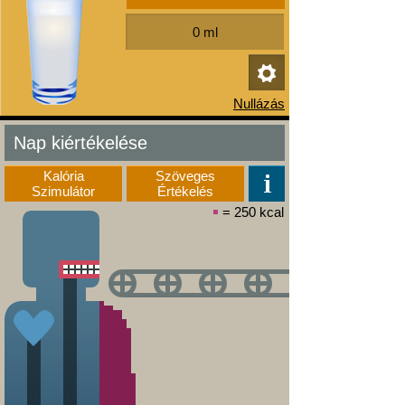
Nap kiértékelése
Kalória
Szöveges
Szimulátor
Értékelés