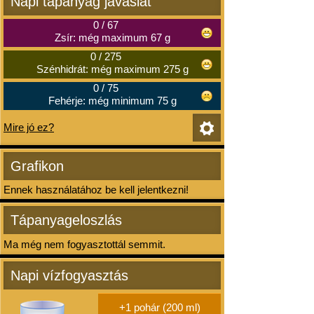
Napi tápanyag javaslat
0
/
67
Zsír: még maximum 67 g
0
/
275
Szénhidrát: még maximum 275 g
0
/
75
Fehérje: még minimum 75 g
Mire jó ez?
Grafikon
Ennek használatához be kell jelentkezni!
Tápanyageloszlás
Ma még nem fogyasztottál semmit.
Napi vízfogyasztás