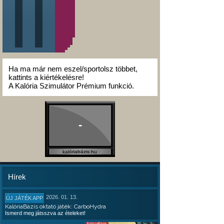
Ha ma már nem eszel/sportolsz többet,
kattints a kiértékelésre!
A Kalória Szimulátor Prémium funkció.
-
kalóriabázis.hu
Hírek
2026. 01. 13.
ÚJ JÁTÉK APP
KalóriaBázis oktató játék: CarboHydra
Ismerd meg játsszva az ételeket!