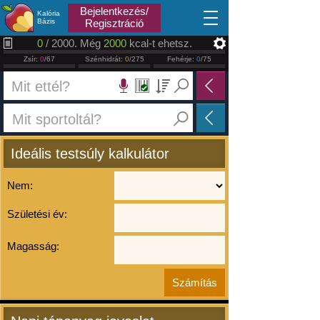
2026.08.07
Bejelentkezés/
Kalória
Bázis
Regisztráció
0
/ 2000. Még
2000
kcal-t ehetsz.
Zsír:
0
/67
Szénhidrát:
0
/275
Fehérje:
0
/75
Ideális testsúly kalkulátor
Nem:
Születési év:
Magasság: