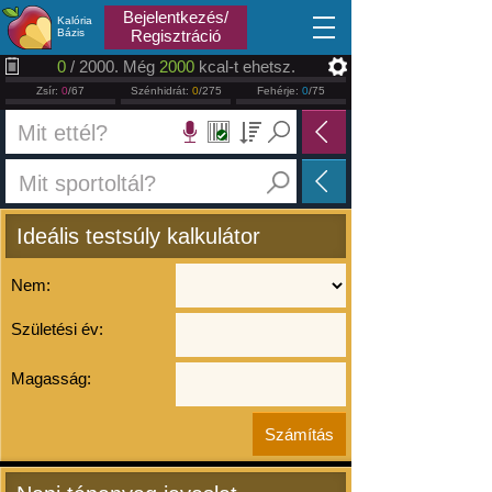
2026.08.07
Bejelentkezés/
Kalória
Bázis
Regisztráció
0
/ 2000. Még
2000
kcal-t ehetsz.
Zsír:
0
/67
Szénhidrát:
0
/275
Fehérje:
0
/75
Ideális testsúly kalkulátor
Nem:
Születési év:
Magasság: