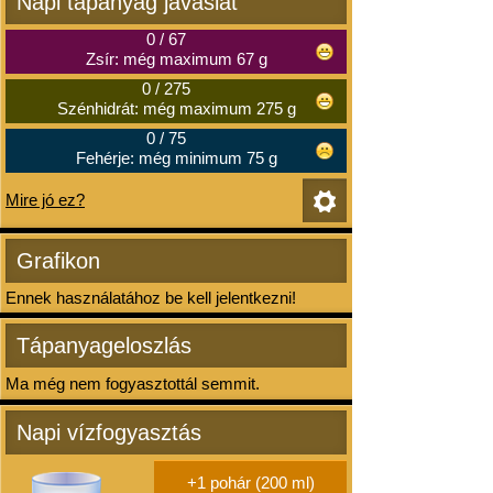
Napi tápanyag javaslat
0
/
67
Zsír: még maximum 67 g
0
/
275
Szénhidrát: még maximum 275 g
0
/
75
Fehérje: még minimum 75 g
Mire jó ez?
Grafikon
Ennek használatához be kell jelentkezni!
Tápanyageloszlás
Ma még nem fogyasztottál semmit.
Napi vízfogyasztás