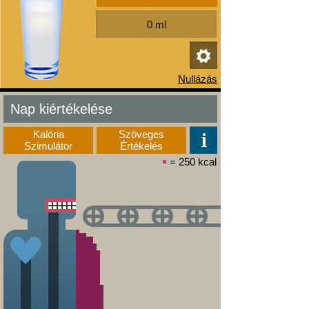
Nap kiértékelése
Kalória
Szöveges
Szimulátor
Értékelés