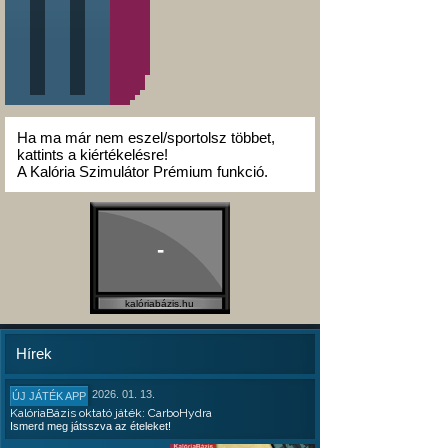
Ha ma már nem eszel/sportolsz többet,
kattints a kiértékelésre!
A Kalória Szimulátor Prémium funkció.
-
kalóriabázis.hu
Hírek
2026. 01. 13.
ÚJ JÁTÉK APP
KalóriaBázis oktató játék: CarboHydra
Ismerd meg játsszva az ételeket!