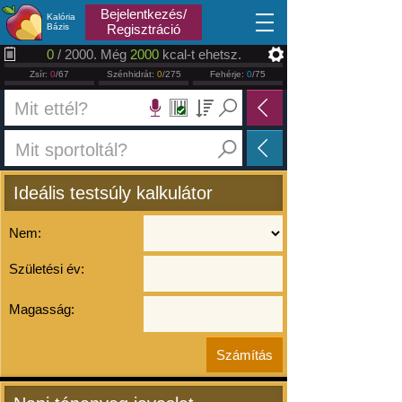
2026.08.07
Bejelentkezés/
Kalória
Bázis
Regisztráció
0
/ 2000. Még
2000
kcal-t ehetsz.
Zsír:
0
/67
Szénhidrát:
0
/275
Fehérje:
0
/75
Ideális testsúly kalkulátor
Nem:
Születési év:
Magasság: