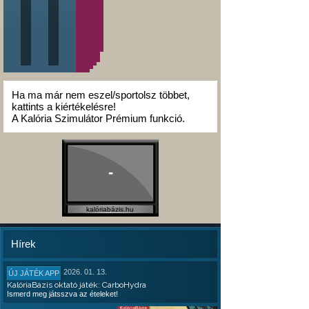
Ha ma már nem eszel/sportolsz többet,
kattints a kiértékelésre!
A Kalória Szimulátor Prémium funkció.
-
kalóriabázis.hu
Hírek
2026. 01. 13.
ÚJ JÁTÉK APP
KalóriaBázis oktató játék: CarboHydra
Ismerd meg játsszva az ételeket!