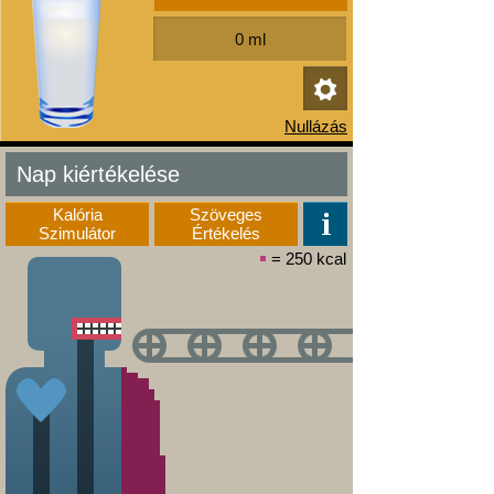
Nap kiértékelése
Kalória
Szöveges
Szimulátor
Értékelés