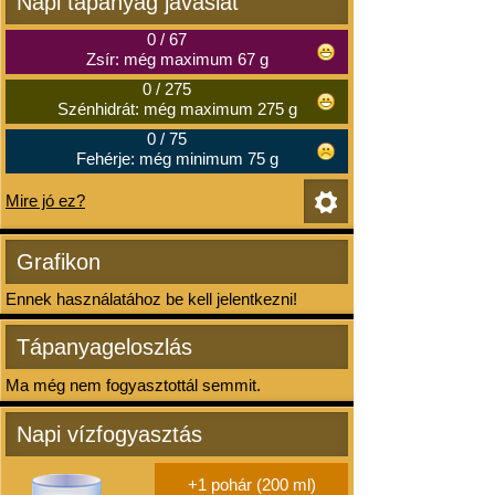
Napi tápanyag javaslat
0
/
67
Zsír: még maximum 67 g
0
/
275
Szénhidrát: még maximum 275 g
0
/
75
Fehérje: még minimum 75 g
Mire jó ez?
Grafikon
Ennek használatához be kell jelentkezni!
Tápanyageloszlás
Ma még nem fogyasztottál semmit.
Napi vízfogyasztás