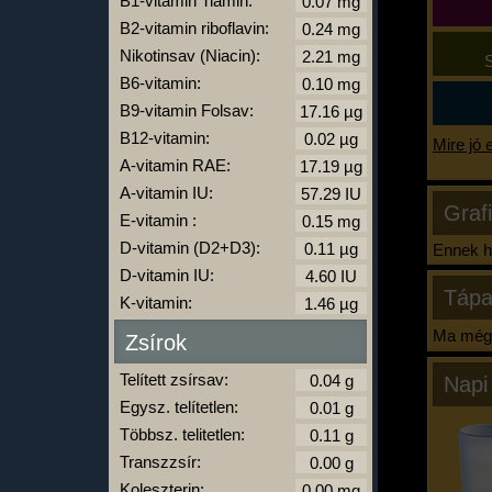
B1-vitamin Tiamin:
B2-vitamin riboflavin:
Nikotinsav (Niacin):
S
B6-vitamin:
B9-vitamin Folsav:
B12-vitamin:
Mire jó 
A-vitamin RAE:
A-vitamin IU:
Graf
E-vitamin :
D-vitamin (D2+D3):
Ennek ha
D-vitamin IU:
Tápa
K-vitamin:
Ma még 
Zsírok
Telített zsírsav:
Napi
Egysz. telítetlen:
Többsz. telitetlen:
Transzzsír:
Koleszterin: