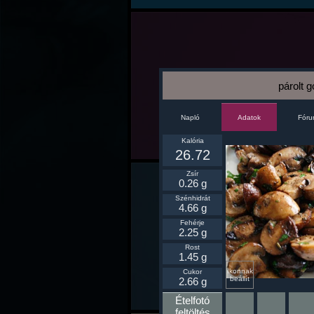
párolt 
Napló
Fór
Adatok
Kalória
26.72
Zsír
0.26 g
Szénhidrát
4.66 g
Fehérje
2.25 g
Rost
1.45 g
Ikonnak
Cukor
beállít
2.66 g
Ételfotó
feltöltés