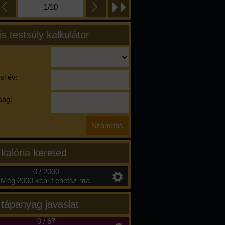
1/10
is testsúly kalkulátor
si év:
ág:
 kalória kereted
0 / 2000
Még 2000 kcal-t ehetsz ma.
 tápanyag javaslat
0
/
67