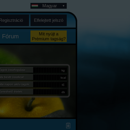
Magyar
Regisztráció
Elfelejtett jelszó
Mit nyújt a
Fórum
Prémium tagság?
Tagok összfogyása:
kg
Ma bevitt összkcal:
kcal
Mai napon aktív tagok:
fő
Kereshető ételek:
db