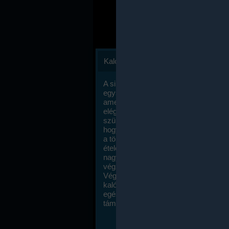
Kalóriaszámlálás
A sikeres fogyás titka valójában igen
egyszerű: égess több energiát, mint
amennyit beviszel. Természetesen e
elég nagy fegyelemre és akaraterőre
szükség, de meglepődve fogod tapasz
hogy a kalóriaszámolás mennyire ru
a többi diétához képest. Itt nincsenek ti
ételek és a megengedett kalóriabevite
nagymértékben növelheted ha testmo
végzel.
Végül, de nem utolsó sorban, a
kalóriaszámolás módszerét a legtöbb
egészségügyi szakorvos ajánlja és
támogatja.
To