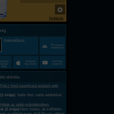
ség
KalóriaBázis
FB csoport
csatlakozás
Értékeld
Értékeld
YouTube
Google
App Store
csatorna
Play
bbi aktivitás
Polcz food sauerkraut goulash with
(1 órája):
Valós étel, valós adatokkal.
 Hibák az oldal működésében:
 (2 órája):
Nem fontos, de külföldön
ek az időbélyegek. Itt 9:20 van, otthon