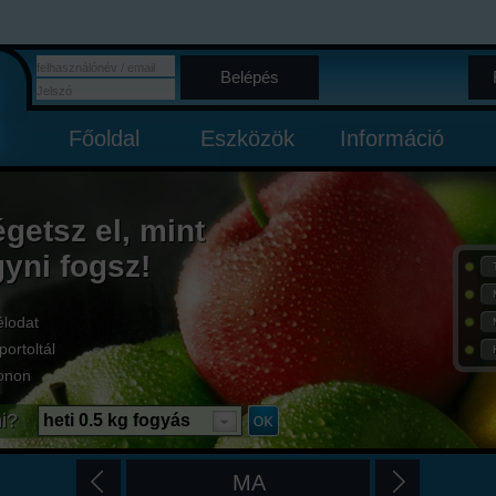
Belépés
Főoldal
Eszközök
Információ
égetsz el, mint
gyni fogsz!
élodat
portoltál
onon
i?
heti 0.5 kg fogyás
MA