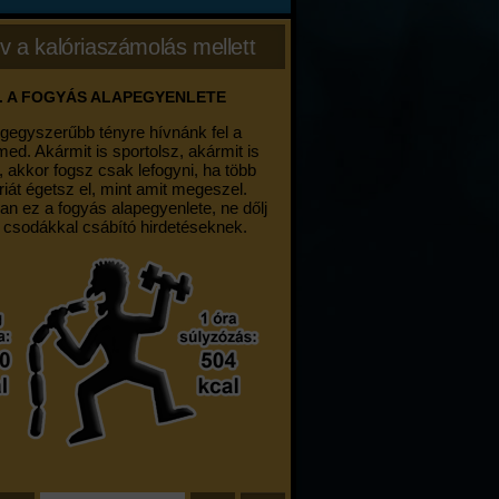
v a kalóriaszámolás mellett
. A FOGYÁS ALAPEGYENLETE
egegyszerűbb tényre hívnánk fel a
med. Akármit is sportolsz, akármit is
, akkor fogsz csak lefogyni, ha több
riát égetsz el, mint amit megeszel.
an ez a fogyás alapegyenlete, ne dőlj
 csodákkal csábító hirdetéseknek.