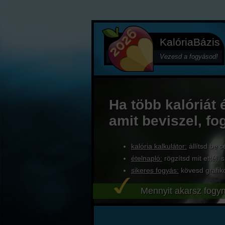
KalóriaBázis
Vezesd a fogyásod!
Ha több kalóriát 
amit beviszel, fo
kalória kalkulátor:
állítsd be c
ételnapló:
rögzítsd mit ettél, s
sikeres fogyás:
kövesd grafik
Mennyit akarsz fogyn