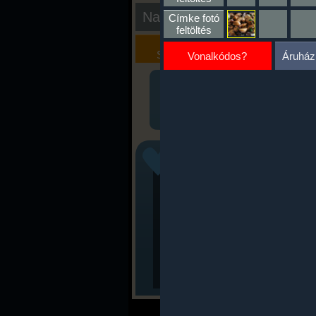
Nap kiértékelése
Címke fotó
feltöltés
Kalória
Szöveges
Szimulátor
Értékelés
Vonalkódos?
Áruház