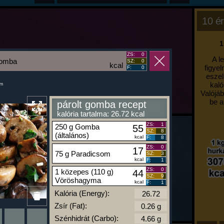
10 ér
1
ZS:
0
A l
gomba
SZ:
0
kcal
figyel
F:
0
eszel
kaló
um
Valójáb
be a
párolt gomba recept
kalória tartalma: 26.72 kcal
ZS:
1
250 g Gomba
55
SZ:
8
(általános)
kcal
F:
8
ZS:
0
17
75 g Paradicsom
SZ:
3
kcal
F:
1
ZS:
0
1 közepes (110 g)
44
SZ:
9
Vöröshagyma
kcal
F:
1
Kalória (Energy):
Zsír (Fat):
Szénhidrát (Carbo):