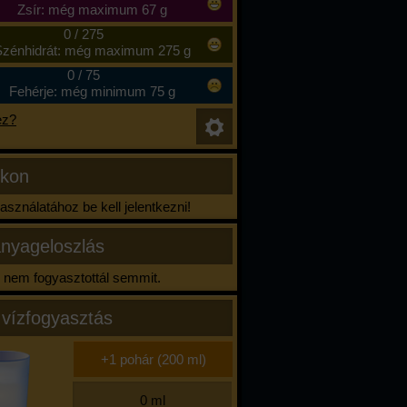
Zsír: még maximum 67 g
0
/
275
zénhidrát: még maximum 275 g
0
/
75
Fehérje: még minimum 75 g
ez?
ikon
sználatához be kell jelentkezni!
nyageloszlás
nem fogyasztottál semmit.
 vízfogyasztás