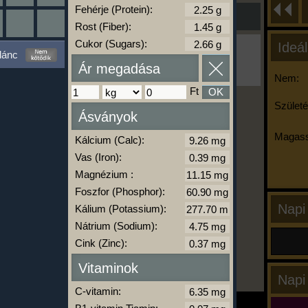
Fehérje (Protein):
Rost (Fiber):
Cukor (Sugars):
Ideál
Ha ma már nem eszel/sportolsz többet,
lánc
kattints a kiértékelésre!
Ár megadása
A Kalória Szimulátor Prémium funkció.
Nem:
Ft
OK
Születé
Ásványok
-
Magass
Kálcium (Calc):
Vas (Iron):
kalóriabázis.hu
Magnézium :
Foszfor (Phosphor):
Napi
Kálium (Potassium):
Nátrium (Sodium):
Cink (Zinc):
Vitaminok
Napi
C-vitamin: