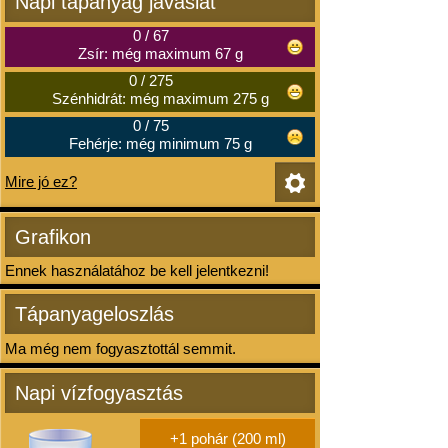
Napi tápanyag javaslat
0
/
67
Zsír: még maximum 67 g
0
/
275
Szénhidrát: még maximum 275 g
0
/
75
Fehérje: még minimum 75 g
Mire jó ez?
Grafikon
Ennek használatához be kell jelentkezni!
Tápanyageloszlás
Ma még nem fogyasztottál semmit.
Napi vízfogyasztás