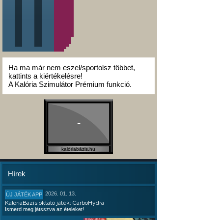
Ha ma már nem eszel/sportolsz többet,
kattints a kiértékelésre!
A Kalória Szimulátor Prémium funkció.
-
kalóriabázis.hu
Hírek
2026. 01. 13.
ÚJ JÁTÉK APP
KalóriaBázis oktató játék: CarboHydra
Ismerd meg játsszva az ételeket!