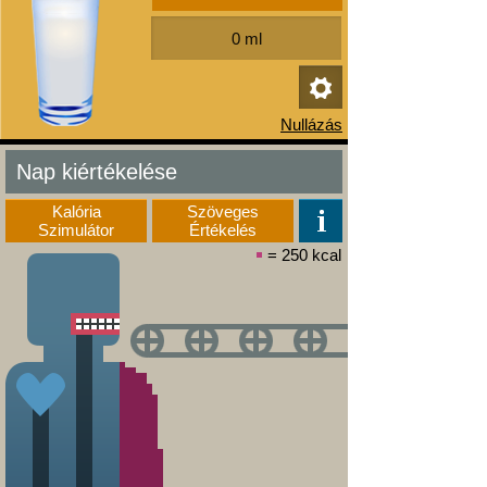
Nap kiértékelése
Kalória
Szöveges
Szimulátor
Értékelés