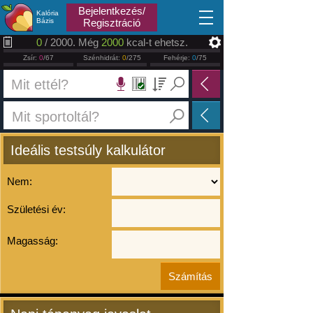
2026.08.06
Bejelentkezés/
Kalória
Bázis
Regisztráció
0
/ 2000. Még
2000
kcal-t ehetsz.
Zsír:
0
/67
Szénhidrát:
0
/275
Fehérje:
0
/75
Ideális testsúly kalkulátor
Nem:
Születési év:
Magasság: