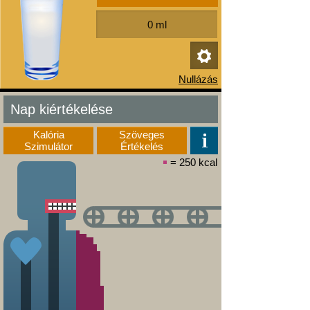
Nap kiértékelése
Kalória
Szöveges
Szimulátor
Értékelés