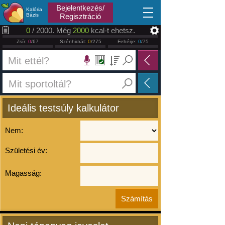
2026.08.09
Bejelentkezés/
Kalória
Bázis
Regisztráció
0
/ 2000. Még
2000
kcal-t ehetsz.
Zsír:
0
/67
Szénhidrát:
0
/275
Fehérje:
0
/75
Ideális testsúly kalkulátor
Nem:
Születési év:
Magasság: