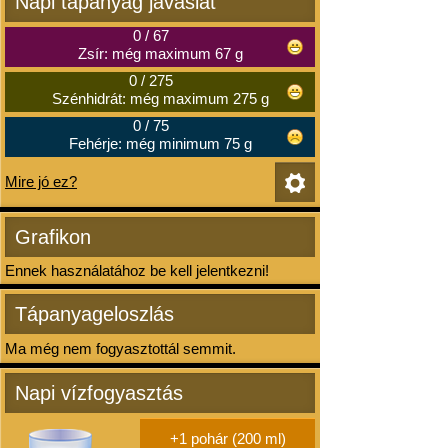
Napi tápanyag javaslat
0
/
67
Zsír: még maximum 67 g
0
/
275
Szénhidrát: még maximum 275 g
0
/
75
Fehérje: még minimum 75 g
Mire jó ez?
Grafikon
Ennek használatához be kell jelentkezni!
Tápanyageloszlás
Ma még nem fogyasztottál semmit.
Napi vízfogyasztás