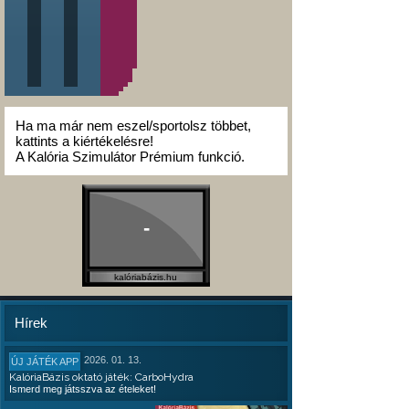
Ha ma már nem eszel/sportolsz többet,
kattints a kiértékelésre!
A Kalória Szimulátor Prémium funkció.
-
kalóriabázis.hu
Hírek
2026. 01. 13.
ÚJ JÁTÉK APP
KalóriaBázis oktató játék: CarboHydra
Ismerd meg játsszva az ételeket!