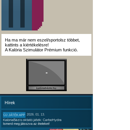
Ha ma már nem eszel/sportolsz többet,
kattints a kiértékelésre!
A Kalória Szimulátor Prémium funkció.
-
kalóriabázis.hu
Hírek
2026. 01. 13.
ÚJ JÁTÉK APP
KalóriaBázis oktató játék: CarboHydra
Ismerd meg játsszva az ételeket!