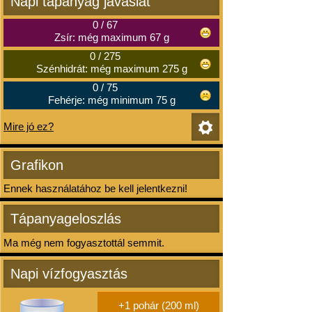
Napi tápanyag javaslat
0
/
67
Zsír: még maximum 67 g
0
/
275
Szénhidrát: még maximum 275 g
0
/
75
Fehérje: még minimum 75 g
Mire jó ez?
Grafikon
Ennek használatához be kell jelentkezni!
Tápanyageloszlás
Ma még nem fogyasztottál semmit.
Napi vízfogyasztás