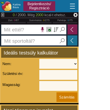
2026.08.07
Bejelentkezés/
Kalória
Bázis
Regisztráció
0
/ 2000. Még
2000
kcal-t ehetsz.
Zsír:
0
/67
Szénhidrát:
0
/275
Fehérje:
0
/75
Ideális testsúly kalkulátor
Nem:
Születési év:
Magasság: