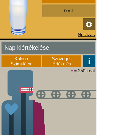
Nap kiértékelése
Kalória
Szöveges
Szimulátor
Értékelés