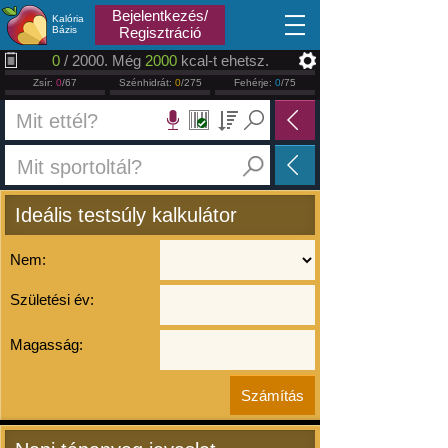
2026.08.08
Bejelentkezés/
Kalória
Bázis
Regisztráció
0
/ 2000. Még
2000
kcal-t ehetsz.
Zsír:
0
/67
Szénhidrát:
0
/275
Fehérje:
0
/75
Ideális testsúly kalkulátor
Nem:
Születési év:
Magasság: