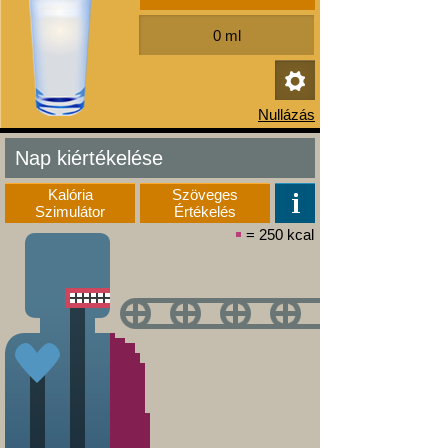
Nap kiértékelése
Kalória
Szöveges
Szimulátor
Értékelés