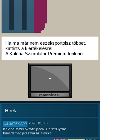
Ha ma már nem eszel/sportolsz többet,
kattints a kiértékelésre!
A Kalória Szimulátor Prémium funkció.
-
kalóriabázis.hu
Hírek
2026. 01. 13.
ÚJ JÁTÉK APP
KalóriaBázis oktató játék: CarboHydra
Ismerd meg játsszva az ételeket!