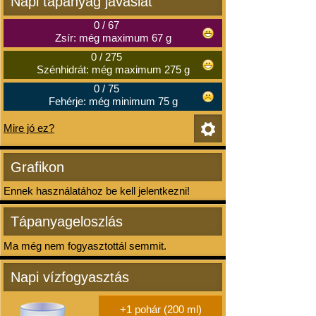
Napi tápanyag javaslat
0
/
67
Zsír: még maximum 67 g
0
/
275
Szénhidrát: még maximum 275 g
0
/
75
Fehérje: még minimum 75 g
Mire jó ez?
Grafikon
Ennek használatához be kell jelentkezni!
Tápanyageloszlás
Ma még nem fogyasztottál semmit.
Napi vízfogyasztás