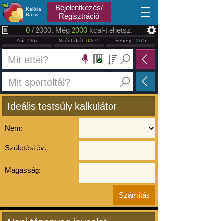
2026.08.10
Bejelentkezés/
Kalória
Bázis
Regisztráció
0
/ 2000. Még
2000
kcal-t ehetsz.
Zsír:
0
/67
Szénhidrát:
0
/275
Fehérje:
0
/75
Ideális testsúly kalkulátor
Nem:
Születési év:
Magasság: