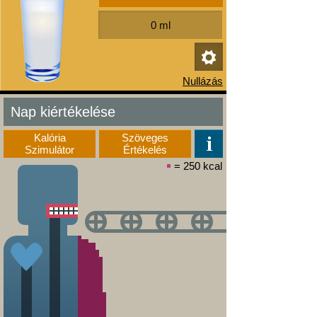
Nap kiértékelése
Kalória
Szöveges
Szimulátor
Értékelés