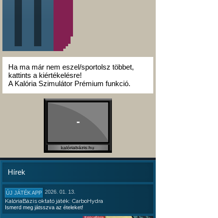
Ha ma már nem eszel/sportolsz többet,
kattints a kiértékelésre!
A Kalória Szimulátor Prémium funkció.
-
kalóriabázis.hu
Hírek
2026. 01. 13.
ÚJ JÁTÉK APP
KalóriaBázis oktató játék: CarboHydra
Ismerd meg játsszva az ételeket!