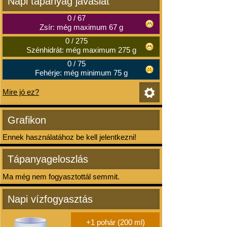
Napi tápanyag javaslat
0
/
67
Zsír: még maximum 67 g
0
/
275
Szénhidrát: még maximum 275 g
0
/
75
Fehérje: még minimum 75 g
Mire jó ez?
Grafikon
Ennek használatához be kell jelentkezni!
Tápanyageloszlás
Ma még nem fogyasztottál semmit.
Napi vízfogyasztás