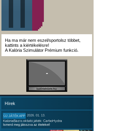
Ha ma már nem eszel/sportolsz többet,
kattints a kiértékelésre!
A Kalória Szimulátor Prémium funkció.
-
kalóriabázis.hu
Hírek
2026. 01. 13.
ÚJ JÁTÉK APP
KalóriaBázis oktató játék: CarboHydra
Ismerd meg játsszva az ételeket!