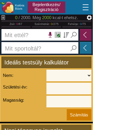
2026.08.07
Bejelentkezés/
Kalória
Bázis
Regisztráció
0
/ 2000. Még
2000
kcal-t ehetsz.
Zsír:
0
/67
Szénhidrát:
0
/275
Fehérje:
0
/75
Ideális testsúly kalkulátor
Nem:
Születési év:
Magasság: