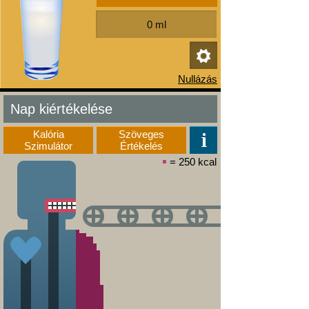
Nap kiértékelése
Kalória
Szöveges
Szimulátor
Értékelés