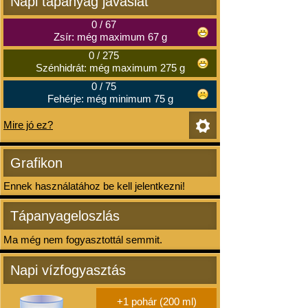
Napi tápanyag javaslat
0
/
67
Zsír: még maximum 67 g
0
/
275
Szénhidrát: még maximum 275 g
0
/
75
Fehérje: még minimum 75 g
Mire jó ez?
Grafikon
Ennek használatához be kell jelentkezni!
Tápanyageloszlás
Ma még nem fogyasztottál semmit.
Napi vízfogyasztás