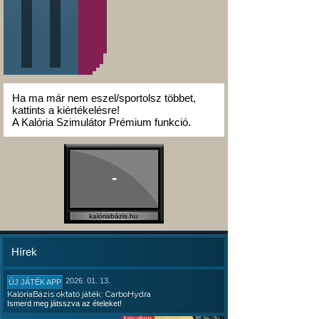
Ha ma már nem eszel/sportolsz többet,
kattints a kiértékelésre!
A Kalória Szimulátor Prémium funkció.
-
kalóriabázis.hu
Hírek
2026. 01. 13.
ÚJ JÁTÉK APP
KalóriaBázis oktató játék: CarboHydra
Ismerd meg játsszva az ételeket!