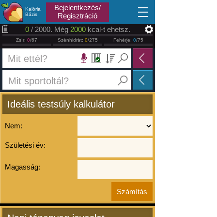
2026.08.08
Bejelentkezés/
Kalória
Bázis
Regisztráció
0
/ 2000. Még
2000
kcal-t ehetsz.
Zsír:
0
/67
Szénhidrát:
0
/275
Fehérje:
0
/75
Ideális testsúly kalkulátor
Nem:
Születési év:
Magasság: