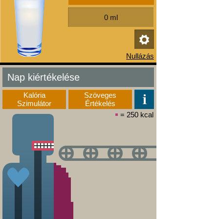
Nap kiértékelése
Kalória
Szöveges
Szimulátor
Értékelés