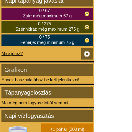
Napi tápanyag javaslat
0
/
67
Zsír: még maximum 67 g
0
/
275
Szénhidrát: még maximum 275 g
0
/
75
Fehérje: még minimum 75 g
Mire jó ez?
Grafikon
Ennek használatához be kell jelentkezni!
Tápanyageloszlás
Ma még nem fogyasztottál semmit.
Napi vízfogyasztás