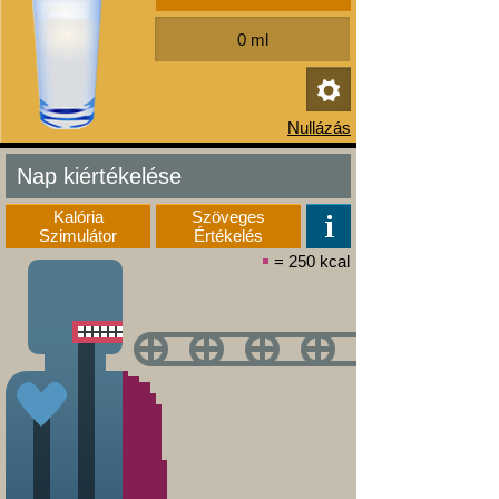
Nap kiértékelése
Kalória
Szöveges
Szimulátor
Értékelés