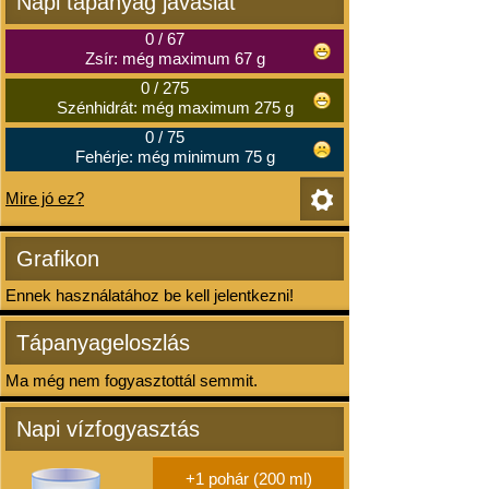
Napi tápanyag javaslat
0
/
67
Zsír: még maximum 67 g
0
/
275
Szénhidrát: még maximum 275 g
0
/
75
Fehérje: még minimum 75 g
Mire jó ez?
Grafikon
Ennek használatához be kell jelentkezni!
Tápanyageloszlás
Ma még nem fogyasztottál semmit.
Napi vízfogyasztás