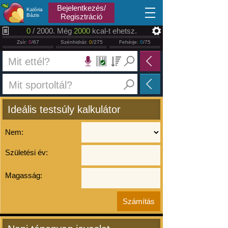
2026.08.09
Bejelentkezés/
Kalória
Bázis
Regisztráció
0
/ 2000. Még
2000
kcal-t ehetsz.
Zsír:
0
/67
Szénhidrát:
0
/275
Fehérje:
0
/75
Ideális testsúly kalkulátor
Nem:
Születési év:
Magasság: