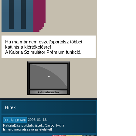
Ha ma már nem eszel/sportolsz többet,
kattints a kiértékelésre!
A Kalória Szimulátor Prémium funkció.
-
kalóriabázis.hu
Hírek
2026. 01. 13.
ÚJ JÁTÉK APP
KalóriaBázis oktató játék: CarboHydra
Ismerd meg játsszva az ételeket!