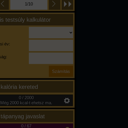
1/10
is testsúly kalkulátor
si év:
ág:
 kalória kereted
0 / 2000
Még 2000 kcal-t ehetsz ma.
 tápanyag javaslat
0
/
67