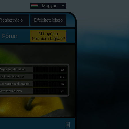
Magyar
Regisztráció
Elfelejtett jelszó
Mit nyújt a
Fórum
Prémium tagság?
Tagok összfogyása:
kg
Ma bevitt összkcal:
kcal
Mai napon aktív tagok:
fő
Kereshető ételek:
db