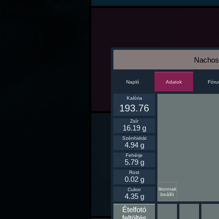
Nachos
Napló
Fór
Adatok
Kalória
193.76
Zsír
16.19 g
Szénhidrát
4.94 g
Fehérje
5.79 g
Rost
0.02 g
Ikonnak
Cukor
beállít
4.35 g
Ételfotó
feltöltés