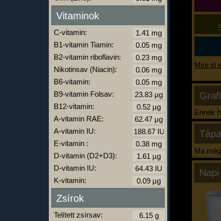
Vitaminok
S
C-vitamin:
B1-vitamin Tiamin:
B2-vitamin riboflavin:
Mire jó 
Nikotinsav (Niacin):
B6-vitamin:
B9-vitamin Folsav:
Graf
B12-vitamin:
Ennek ha
A-vitamin RAE:
A-vitamin IU:
Tápa
E-vitamin :
Ma még 
D-vitamin (D2+D3):
D-vitamin IU:
Napi
K-vitamin:
Zsírok
Telített zsírsav: