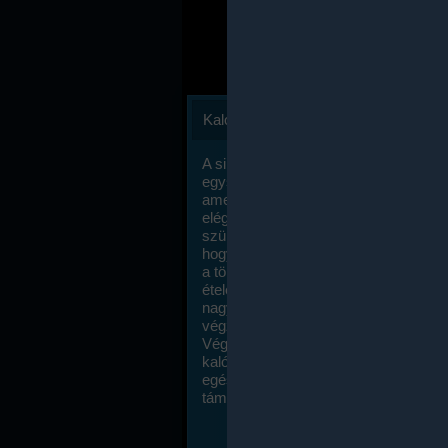
Kalóriaszámlálás
A sikeres fogyás titka valójában igen
egyszerű: égess több energiát, mint
amennyit beviszel. Természetesen e
elég nagy fegyelemre és akaraterőre
szükség, de meglepődve fogod tapasz
hogy a kalóriaszámolás mennyire ru
a többi diétához képest. Itt nincsenek ti
ételek és a megengedett kalóriabevite
nagymértékben növelheted ha testmo
végzel.
Végül, de nem utolsó sorban, a
kalóriaszámolás módszerét a legtöbb
egészségügyi szakorvos ajánlja és
támogatja.
To