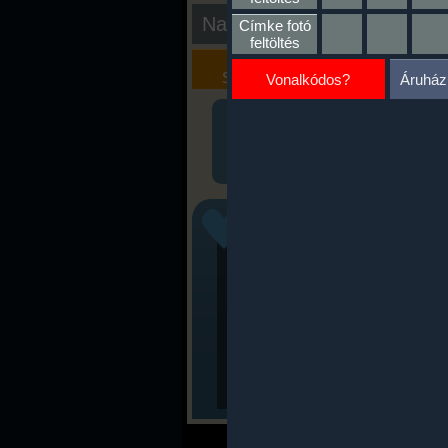
Nap kiértékelése
Címke fotó
feltöltés
Kalória
Szöveges
Szimulátor
Értékelés
Vonalkódos?
Áruház