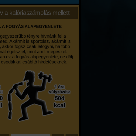
v a kalóriaszámolás mellett
. A FOGYÁS ALAPEGYENLETE
egegyszerűbb tényre hívnánk fel a
med. Akármit is sportolsz, akármit is
, akkor fogsz csak lefogyni, ha több
riát égetsz el, mint amit megeszel.
an ez a fogyás alapegyenlete, ne dőlj
 csodákkal csábító hirdetéseknek.