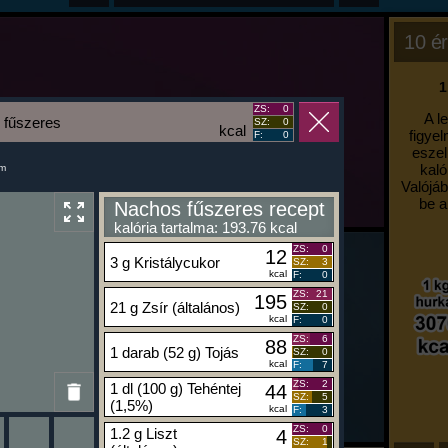
10 ér
1
ZS:
0
A l
 fűszeres
SZ:
0
kcal
figyel
F:
0
eszel
kaló
um
Valójáb
be a
Nachos fűszeres recept
kalória tartalma: 193.76 kcal
ZS:
0
12
3 g Kristálycukor
SZ:
3
kcal
F:
0
ZS:
21
195
21 g Zsír (általános)
SZ:
0
kcal
F:
0
ZS:
6
88
1 darab (52 g) Tojás
SZ:
0
kcal
F:
7
ZS:
2
1 dl (100 g) Tehéntej
44
SZ:
5
(1,5%)
kcal
F:
3
ZS:
0
1.2 g Liszt
4
SZ:
1