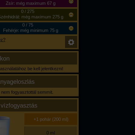
Zsír: még maximum 67 g
0
/
275
zénhidrát: még maximum 275 g
0
/
75
Fehérje: még minimum 75 g
ez?
ikon
sználatához be kell jelentkezni!
nyageloszlás
nem fogyasztottál semmit.
 vízfogyasztás