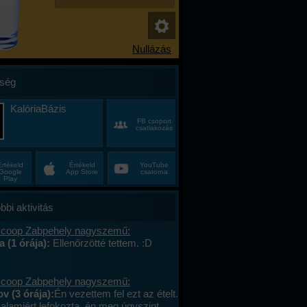
ség
KalóriaBázis
FB csoport
csatlakozás
Értékeld
Értékeld
YouTube
Google
App Store
csatorna
Play
bbi aktivitás
 coop Zabpehely nagyszemű:
a (1 órája):
Ellenőrzötté tettem. :D
 coop Zabpehely nagyszemű:
v (3 órája):
Én vezettem fel ezt az ételt.
valamiért lefokozta, én meg úgyszint