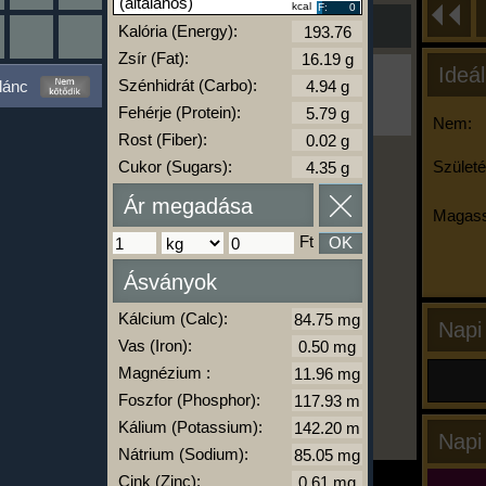
(általános)
kcal
F:
0
Kalória (Energy):
Zsír (Fat):
Ideál
Ha ma már nem eszel/sportolsz többet,
Szénhidrát (Carbo):
lánc
kattints a kiértékelésre!
Fehérje (Protein):
A Kalória Szimulátor Prémium funkció.
Nem:
Rost (Fiber):
Cukor (Sugars):
Születé
-
Ár megadása
Magass
Ft
OK
kalóriabázis.hu
Ásványok
Kálcium (Calc):
Napi
Vas (Iron):
Magnézium :
Foszfor (Phosphor):
Kálium (Potassium):
Napi
Nátrium (Sodium):
Cink (Zinc):