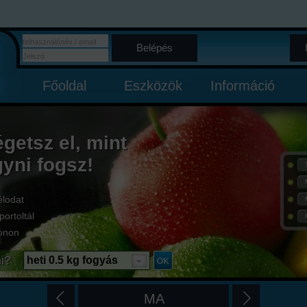
Belépés
Főoldal
Eszközök
Információ
égetsz el, mint
gyni fogsz!
élodat
portoltál
onon
i?
heti 0.5 kg fogyás
MA