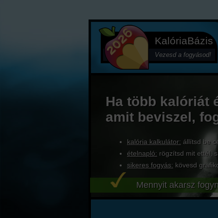
KalóriaBázis
Vezesd a fogyásod!
Ha több kalóriát 
amit beviszel, fo
kalória kalkulátor:
állítsd be c
ételnapló:
rögzítsd mit ettél, s
sikeres fogyás:
kövesd grafik
Mennyit akarsz fogyn