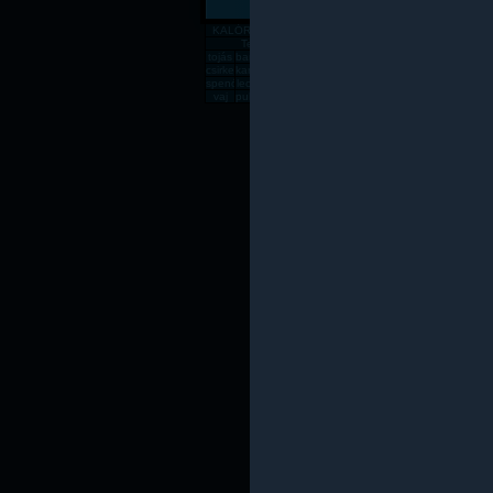
KALÓRIATÁBLÁZAT
Gabona, mag, örlemény
Pékáru, é
Tejtermék
Sajt
tojás
banán
csirkemell
rizs
alma
zabpehely
sör
dinnye
paradics
süt
csirkecomb
karfiol
sárgadinnye
gomba
kenyér
főtt rizs
csirkemáj
sárgarépa
húsleves
cukk
spenót
lecsó
rozskenyér
vodka
fagyi
lencse
sajt
rántott csirkeme
tészta
kuk
vaj
pulykamell
pogácsa
teljes kiőrlésû kenyér
fasírt
mák
sült csirkecomb
lazac
kókuszzsí
sav
Az oldal csak saját felelőssé