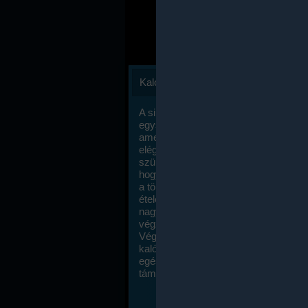
Kalóriaszámlálás
A sikeres fogyás titka valójában igen
egyszerű: égess több energiát, mint
amennyit beviszel. Természetesen e
elég nagy fegyelemre és akaraterőre
szükség, de meglepődve fogod tapasz
hogy a kalóriaszámolás mennyire ru
a többi diétához képest. Itt nincsenek ti
ételek és a megengedett kalóriabevite
nagymértékben növelheted ha testmo
végzel.
Végül, de nem utolsó sorban, a
kalóriaszámolás módszerét a legtöbb
egészségügyi szakorvos ajánlja és
támogatja.
To