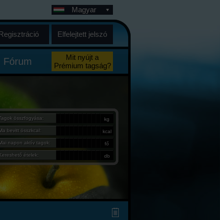
Magyar
Regisztráció
Elfelejtett jelszó
Mit nyújt a
Fórum
Prémium tagság?
Tagok összfogyása:
kg
Ma bevitt összkcal:
kcal
Mai napon aktív tagok:
fő
Kereshető ételek:
db