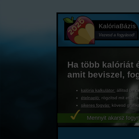
KalóriaBázis
Vezesd a fogyásod!
Ha több kalóriát 
amit beviszel, fo
kalória kalkulátor:
állítsd be c
ételnapló:
rögzítsd mit ettél, s
sikeres fogyás:
kövesd grafik
Mennyit akarsz fogyn