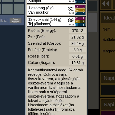
Sütőpor
kcal
F:
0
ZS:
0
1 csomag (8 g)
32
SZ:
8
Vanilincukor
kcal
F:
0
Ideál
Ha ma már nem eszel/sportolsz többet,
ZS:
4
12 evőkanál (144 g)
89
lánc
SZ:
8
kattints a kiértékelésre!
Tej (általános)
kcal
F:
5
A Kalória Szimulátor Prémium funkció.
Nem:
Kalória (Energy):
Zsír (Fat):
Születé
Szénhidrát (Carbo):
-
Fehérje (Protein):
Magass
Rost (Fiber):
Cukor (Sugars):
kalóriabázis.hu
Két muffinsütőnyi adag, 24 darab
receptje: Cukrot a vajjal
Napi
összekeverem, a tojássárgáját
összekeverem a tejjel és a
vanília aromával, hozzáadom a
lisztet amit a sütőporral
összekevertem, hozzáadom a
felvert a tojásfehérjét.
Napi
Hozzáadom a tölteléket (ha
töltelékest sütünk), formába
töltöm, kisütöm.