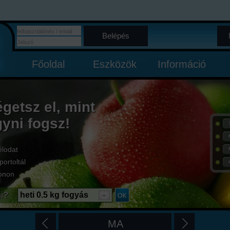
Belépés
Főoldal
Eszközök
Információ
égetsz el, mint
gyni fogsz!
élodat
portoltál
onon
i?
heti 0.5 kg fogyás
MA