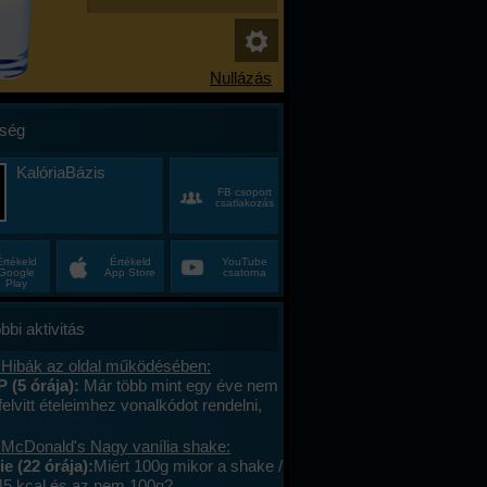
ség
KalóriaBázis
FB csoport
csatlakozás
Értékeld
Értékeld
YouTube
Google
App Store
csatorna
Play
bbi aktivitás
 Hibák az oldal működésében:
P (5 órája):
Már több mint egy éve nem
felvitt ételeimhez vonalkódot rendelni,
ktív az ablak. Az áruház lánchoz
s megy. A mások által megadott
 McDonald's Nagy vanília shake:
okat le tudom olvasni , jól működik. .
e (22 órája):
Miért 100g mikor a shake /
lefont cseréltem, a legújabb android fut,
45 kcal és az nem 100g?