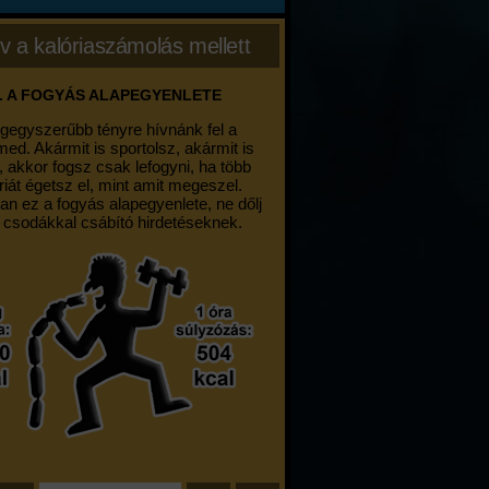
v a kalóriaszámolás mellett
ÉTKEZÉSEK LEÍRÁSÁNAK HATÁSA
 akik naponta leírják, hogy mit ettek,
gosan kétszer annyit fogynak. Úgy
k, pusztán az, hogy leírjuk mit ettünk,
rra sarkall bennünket, hogy még
kevesebbet együnk."
Jack F. Hollis PhD