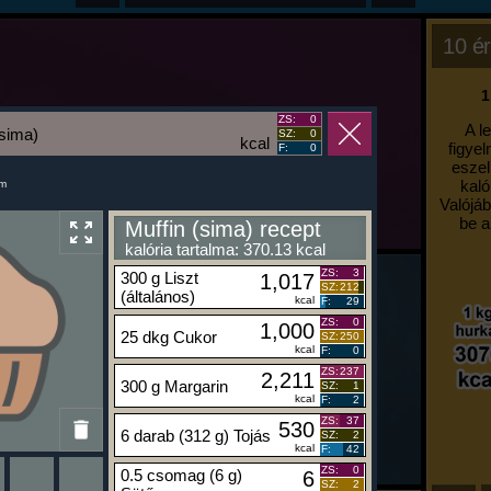
10 ér
2. 
"Azok,
ZS:
0
(sima)
SZ:
0
átla
kcal
F:
0
látszi
a
um
Muffin (sima) recept
kalória tartalma: 370.13 kcal
ZS:
3
300 g Liszt
1,017
SZ:
212
(általános)
kcal
F:
29
ZS:
0
1,000
25 dkg Cukor
SZ:
250
kcal
F:
0
ZS:
237
2,211
300 g Margarin
SZ:
1
kcal
F:
2
ZS:
37
530
6 darab (312 g) Tojás
SZ:
2
kcal
F:
42
ZS:
0
0.5 csomag (6 g)
6
SZ:
2