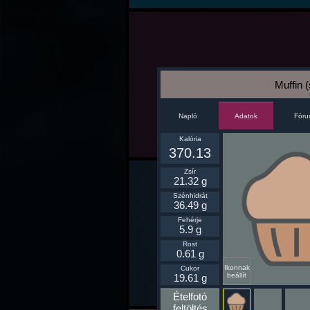
Muffin 
Napló
Fór
Adatok
Kalória
370.13
Zsír
21.32 g
Szénhidrát
36.49 g
Fehérje
5.9 g
Rost
0.61 g
Ikonnak
Cukor
beállít
19.61 g
Ételfotó
feltöltés