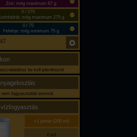
Zsír: még maximum 67 g
0
/
275
zénhidrát: még maximum 275 g
0
/
75
Fehérje: még minimum 75 g
ez?
ikon
sználatához be kell jelentkezni!
nyageloszlás
nem fogyasztottál semmit.
 vízfogyasztás