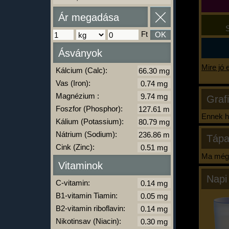
Ár megadása
S
Ft
OK
Ásványok
Mire jó 
Kálcium (Calc):
Vas (Iron):
Magnézium :
Graf
Foszfor (Phosphor):
Ennek ha
Kálium (Potassium):
Nátrium (Sodium):
Tápa
Cink (Zinc):
Ma még 
Vitaminok
Napi
C-vitamin:
B1-vitamin Tiamin:
B2-vitamin riboflavin:
Nikotinsav (Niacin):