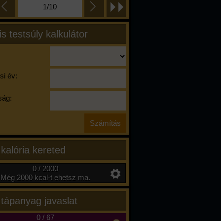
2/10
is testsúly kalkulátor
si év:
ág:
 kalória kereted
0 / 2000
Még 2000 kcal-t ehetsz ma.
 tápanyag javaslat
0
/
67