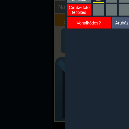
Nap kiértékelése
Címke fotó
feltöltés
Kalória
Szöveges
Szimulátor
Értékelés
Vonalkódos?
Áruház