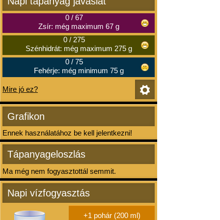
Napi tápanyag javaslat
0
/
67
Zsír: még maximum 67 g
0
/
275
Szénhidrát: még maximum 275 g
0
/
75
Fehérje: még minimum 75 g
Mire jó ez?
Grafikon
Ennek használatához be kell jelentkezni!
Tápanyageloszlás
Ma még nem fogyasztottál semmit.
Napi vízfogyasztás