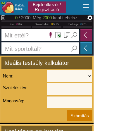
2026.08.10
Bejelentkezés/
Kalória
Bázis
Regisztráció
0
/ 2000. Még
2000
kcal-t ehetsz.
Zsír:
0
/67
Szénhidrát:
0
/275
Fehérje:
0
/75
Ideális testsúly kalkulátor
Nem:
Születési év:
Magasság: