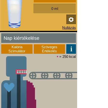
Nap kiértékelése
Kalória
Szöveges
Szimulátor
Értékelés