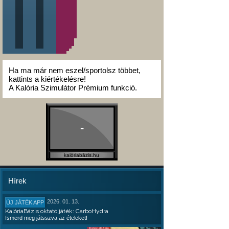
Ha ma már nem eszel/sportolsz többet,
kattints a kiértékelésre!
A Kalória Szimulátor Prémium funkció.
-
kalóriabázis.hu
Hírek
2026. 01. 13.
ÚJ JÁTÉK APP
KalóriaBázis oktató játék: CarboHydra
Ismerd meg játsszva az ételeket!