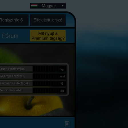
Magyar
Regisztráció
Elfelejtett jelszó
Mit nyújt a
Fórum
Prémium tagság?
Tagok összfogyása:
kg
Ma bevitt összkcal:
kcal
Mai napon aktív tagok:
fő
Kereshető ételek:
db