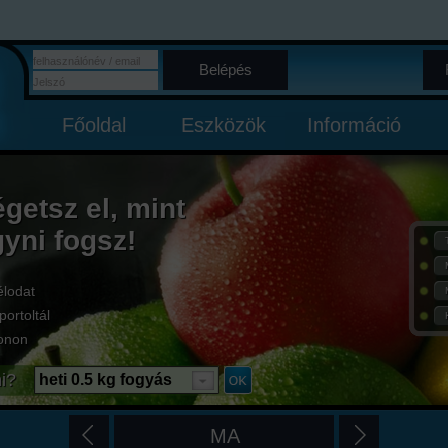
Belépés
Főoldal
Eszközök
Információ
égetsz el, mint
gyni fogsz!
élodat
portoltál
onon
i?
heti 0.5 kg fogyás
MA