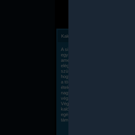
Kalóriaszámlálás
A sikeres fogyás titka valójában igen
egyszerű: égess több energiát, mint
amennyit beviszel. Természetesen e
elég nagy fegyelemre és akaraterőre
szükség, de meglepődve fogod tapasz
hogy a kalóriaszámolás mennyire ru
a többi diétához képest. Itt nincsenek ti
ételek és a megengedett kalóriabevite
nagymértékben növelheted ha testmo
végzel.
Végül, de nem utolsó sorban, a
kalóriaszámolás módszerét a legtöbb
egészségügyi szakorvos ajánlja és
támogatja.
To