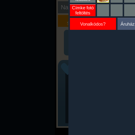
Nap kiértékelése
Címke fotó
feltöltés
Kalória
Szöveges
Szimulátor
Értékelés
Vonalkódos?
Áruház