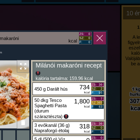
10 ér
1
ZS:
0
A l
 makaróni
SZ:
0
kcal
figyel
F:
0
eszel
kaló
um
Valójáb
be a
Milánói makaróni recept
kalória tartalma: 159.96 kcal
ZS:
36
734
450 g Darált hús
SZ:
2
kcal
F:
95
ZS:
7
50 dkg Tesco
1,800
SZ:
365
Spaghetti Pasta
kcal
F:
63
(durum
száraztészta)
ZS:
36
3 evőkanál (36 g)
318
SZ:
0
Napraforgó étolaj
kcal
F:
0
ZS:
0
5 dl (500 g) Víz