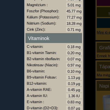
Magnézium :
Foszfor (Phosphor):
S
Kálium (Potassium):
Nátrium (Sodium):
Cink (Zinc):
Mire jó 
Vitaminok
C-vitamin:
Graf
B1-vitamin Tiamin:
Ennek ha
B2-vitamin riboflavin:
Nikotinsav (Niacin):
Tápa
B6-vitamin:
Ma még 
B9-vitamin Folsav:
B12-vitamin:
Napi
A-vitamin RAE:
A-vitamin IU:
E-vitamin :
D-vitamin (D2+D3):