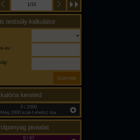
1/10
is testsúly kalkulátor
si év:
ág:
 kalória kereted
0 / 2000
Még 2000 kcal-t ehetsz ma.
 tápanyag javaslat
0
/
67