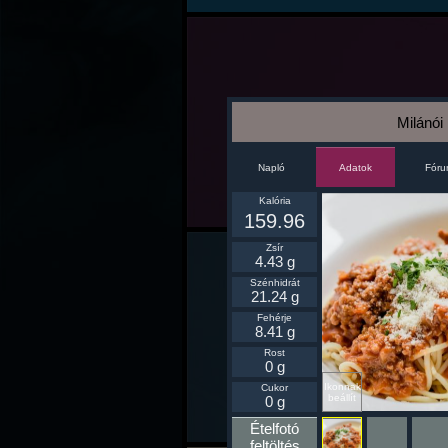
Milánói
Napló
Fór
Adatok
Kalória
159.96
Zsír
4.43 g
Szénhidrát
21.24 g
Fehérje
8.41 g
Rost
0 g
Ikonnak
Cukor
beállít
0 g
Ételfotó
feltöltés