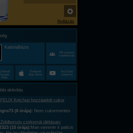
ség
KalóriaBázis
FB csoport
csatlakozás
Értékeld
Értékeld
YouTube
Google
App Store
csatorna
Play
bbi aktivitás
 FELIX Ketchup hozzáadott cukor
gro73 (6 órája):
Nem cukormentes
0%-al kevesebb cukor
 Zöldborsós csirkemáj diétásan:
2323 (10 órája):
Man vienmēr ir paticis
tas. Ne jau dārglietas vai mākslas