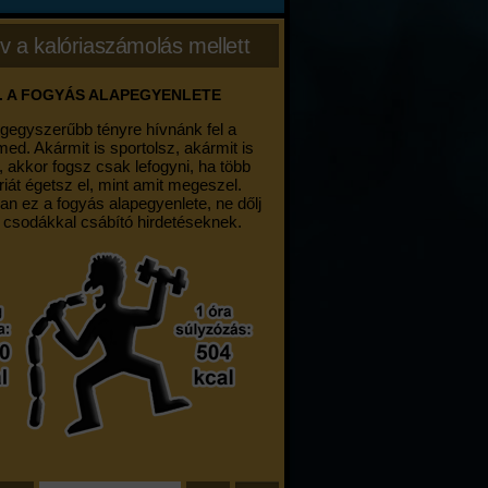
v a kalóriaszámolás mellett
. A FOGYÁS ALAPEGYENLETE
egegyszerűbb tényre hívnánk fel a
med. Akármit is sportolsz, akármit is
, akkor fogsz csak lefogyni, ha több
riát égetsz el, mint amit megeszel.
an ez a fogyás alapegyenlete, ne dőlj
 csodákkal csábító hirdetéseknek.