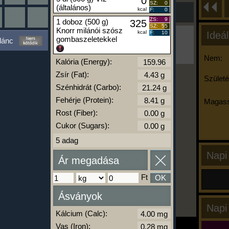
0
SZ:
0
(általános)
kcal
F:
0
ZS:
9
1 doboz (500 g)
325
SZ:
55
Knorr milánói szósz
kcal
F:
10
Ideál
Ha ma már nem eszel/sportolsz többet,
gombaszeletekkel
lánc
kattints a kiértékelésre!
A Kalória Szimulátor Prémium funkció.
Nem:
Kalória (Energy):
Zsír (Fat):
Születé
Szénhidrát (Carbo):
-
Fehérje (Protein):
Magass
Rost (Fiber):
kalóriabázis.hu
Cukor (Sugars):
5 adag
Napi
Ár megadása
Ft
OK
Ásványok
Napi
Kálcium (Calc):
Vas (Iron):