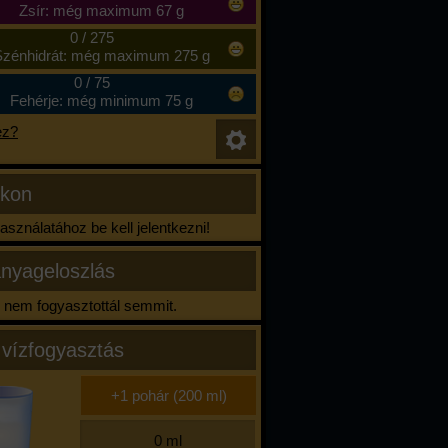
Zsír: még maximum 67 g
0
/
275
zénhidrát: még maximum 275 g
0
/
75
Fehérje: még minimum 75 g
ez?
ikon
sználatához be kell jelentkezni!
nyageloszlás
nem fogyasztottál semmit.
 vízfogyasztás