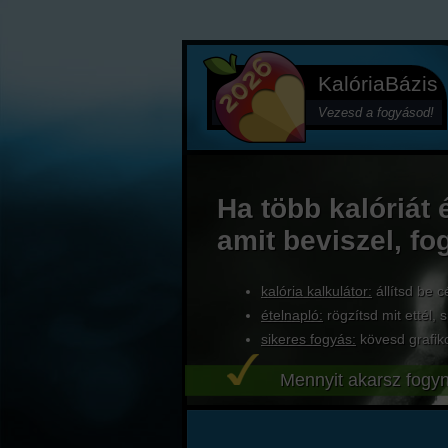
KalóriaBázis
Vezesd a fogyásod!
Ha több kalóriát 
amit beviszel, fo
kalória kalkulátor:
állítsd be c
ételnapló:
rögzítsd mit ettél, s
sikeres fogyás:
kövesd grafik
Mennyit akarsz fogyn