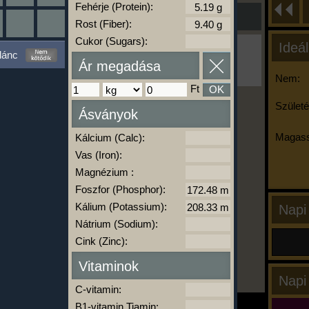
Fehérje (Protein):
Rost (Fiber):
Cukor (Sugars):
Ideál
Ha ma már nem eszel/sportolsz többet,
lánc
kattints a kiértékelésre!
Ár megadása
A Kalória Szimulátor Prémium funkció.
Nem:
Ft
OK
Születé
Ásványok
-
Magass
Kálcium (Calc):
Vas (Iron):
kalóriabázis.hu
Magnézium :
Foszfor (Phosphor):
Kálium (Potassium):
Napi
Nátrium (Sodium):
Cink (Zinc):
Vitaminok
Napi
C-vitamin:
B1-vitamin Tiamin: