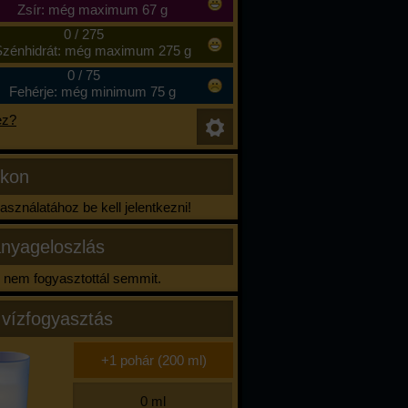
Zsír: még maximum 67 g
0
/
275
zénhidrát: még maximum 275 g
0
/
75
Fehérje: még minimum 75 g
ez?
ikon
sználatához be kell jelentkezni!
nyageloszlás
nem fogyasztottál semmit.
 vízfogyasztás