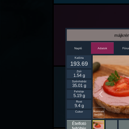
májkré
Napló
Fór
Adatok
Kalória
193.69
Zsír
1.54 g
Szénhidrát
35.01 g
Fehérje
5.19 g
Rost
9.4 g
Ikonnak
Cukor
beállít
Ételfotó
feltöltés