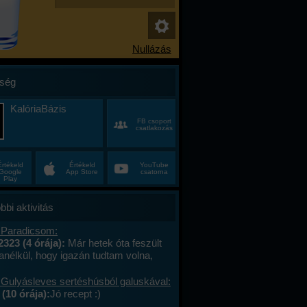
ség
KalóriaBázis
FB csoport
csatlakozás
Értékeld
Értékeld
YouTube
Google
App Store
csatorna
Play
bbi aktivitás
 Paradicsom:
2323 (4 órája):
Már hetek óta feszült
anélkül, hogy igazán tudtam volna,
alán a munkahelyi hajtás, talán az, hogy
ncas éveim közepén egyszer csak
 Gulyásleves sertéshúsból galuskával:
 körülöttem minden, ami régen izgalmas
(10 órája):
Jó recept :)
hétvégék már nem jelentettek semmit, a