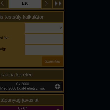
1/10
is testsúly kalkulátor
si év:
ág:
 kalória kereted
0 / 2000
Még 2000 kcal-t ehetsz ma.
 tápanyag javaslat
0
/
67