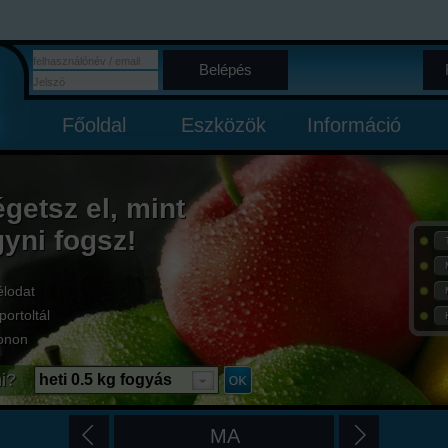
Belépés
Főoldal
Eszközök
Információ
égetsz el, mint
gyni fogsz!
élodat
portoltál
onon
i?
heti 0.5 kg fogyás
MA