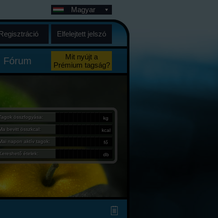
Magyar
Regisztráció
Elfelejtett jelszó
Mit nyújt a
Fórum
Prémium tagság?
Tagok összfogyása:
kg
Ma bevitt összkcal:
kcal
Mai napon aktív tagok:
fő
Kereshető ételek:
db