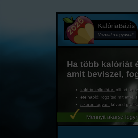
KalóriaBázis
Vezesd a fogyásod!
Ha több kalóriát 
amit beviszel, fo
kalória kalkulátor:
állítsd be c
ételnapló:
rögzítsd mit ettél, s
sikeres fogyás:
kövesd grafik
Mennyit akarsz fogyn