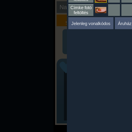
Nap kiértékelése
Címke fotó
feltöltés
Kalória
Szöveges
Szimulátor
Értékelés
Jelenleg vonalkódos
Áruház