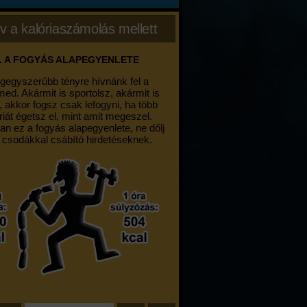
v a kalóriaszámolás mellett
. A FOGYÁS ALAPEGYENLETE
egegyszerűbb tényre hívnánk fel a
med. Akármit is sportolsz, akármit is
, akkor fogsz csak lefogyni, ha több
riát égetsz el, mint amit megeszel.
an ez a fogyás alapegyenlete, ne dőlj
 csodákkal csábító hirdetéseknek.