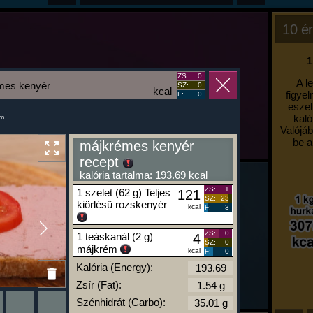
10 ér
1
ZS:
0
A l
mes kenyér
SZ:
0
kcal
figyel
F:
0
eszel
kaló
um
Valójáb
be a
májkrémes kenyér
recept
kalória tartalma: 193.69 kcal
ZS:
1
1 szelet (62 g) Teljes
121
SZ:
23
kiörlésű rozskenyér
kcal
F:
3
ZS:
0
1 teáskanál (2 g)
4
SZ:
0
májkrém
kcal
F:
0
Kalória (Energy):
Zsír (Fat):
Szénhidrát (Carbo):