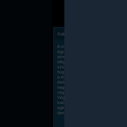
Kalóriaszámlálás
A sikeres fogyás titka valójában igen
egyszerű: égess több energiát, mint
amennyit beviszel. Természetesen e
elég nagy fegyelemre és akaraterőre
szükség, de meglepődve fogod tapasz
hogy a kalóriaszámolás mennyire ru
a többi diétához képest. Itt nincsenek ti
ételek és a megengedett kalóriabevite
nagymértékben növelheted ha testmo
végzel.
Végül, de nem utolsó sorban, a
kalóriaszámolás módszerét a legtöbb
egészségügyi szakorvos ajánlja és
támogatja.
To