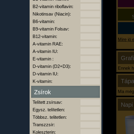
B2-vitamin riboflavin:
Nikotinsav (Niacin):
S
B6-vitamin:
B9-vitamin Folsav:
B12-vitamin:
Mire jó 
A-vitamin RAE:
A-vitamin IU:
Graf
E-vitamin :
D-vitamin (D2+D3):
Ennek ha
D-vitamin IU:
Tápa
K-vitamin:
Zsírok
Ma még 
Telített zsírsav:
Napi
Egysz. telítetlen:
Többsz. telitetlen:
Transzzsír:
Koleszterin: