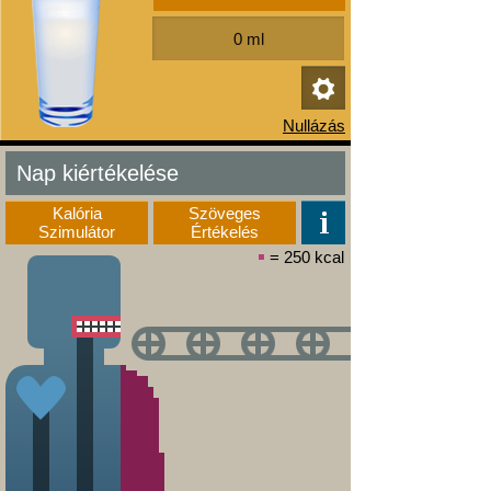
Nap kiértékelése
Kalória
Szöveges
Szimulátor
Értékelés