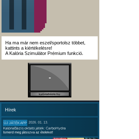
Ha ma már nem eszel/sportolsz többet,
kattints a kiértékelésre!
A Kalória Szimulátor Prémium funkció.
-
kalóriabázis.hu
Hírek
2026. 01. 13.
ÚJ JÁTÉK APP
KalóriaBázis oktató játék: CarboHydra
Ismerd meg játsszva az ételeket!