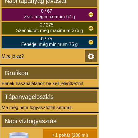
Napi tápanyag javaslat
0
/
67
Zsír: még maximum 67 g
0
/
275
Szénhidrát: még maximum 275 g
0
/
75
Fehérje: még minimum 75 g
Mire jó ez?
Grafikon
Ennek használatához be kell jelentkezni!
Tápanyageloszlás
Ma még nem fogyasztottál semmit.
Napi vízfogyasztás