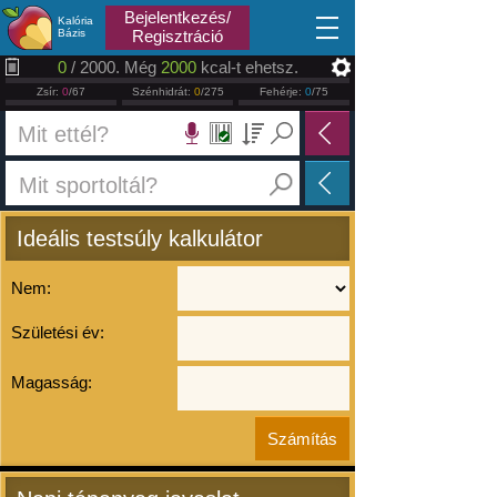
2026.08.09
Bejelentkezés/
Kalória
Bázis
Regisztráció
0
/ 2000. Még
2000
kcal-t ehetsz.
Zsír:
0
/67
Szénhidrát:
0
/275
Fehérje:
0
/75
Ideális testsúly kalkulátor
Nem:
Születési év:
Magasság: