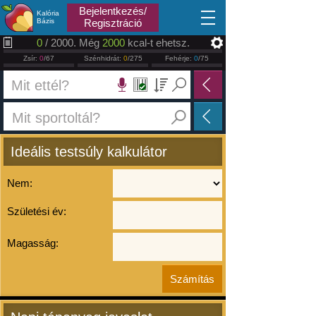
2026.08.06
Bejelentkezés/
Kalória
Bázis
Regisztráció
0
/ 2000. Még
2000
kcal-t ehetsz.
Zsír:
0
/67
Szénhidrát:
0
/275
Fehérje:
0
/75
Ideális testsúly kalkulátor
Nem:
Születési év:
Magasság: