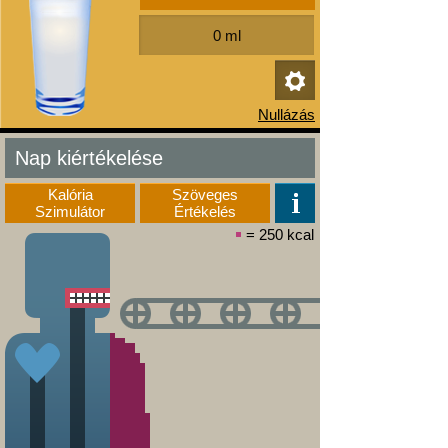
Nap kiértékelése
Kalória
Szöveges
Szimulátor
Értékelés