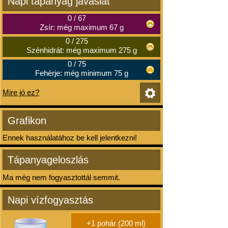
Napi tápanyag javaslat
0
/
67
Zsír: még maximum 67 g
0
/
275
Szénhidrát: még maximum 275 g
0
/
75
Fehérje: még minimum 75 g
Mire jó ez?
Grafikon
Ennek használatához be kell jelentkezni!
Tápanyageloszlás
Ma még nem fogyasztottál semmit.
Napi vízfogyasztás