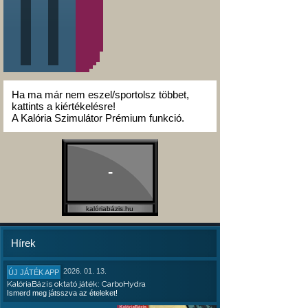
Ha ma már nem eszel/sportolsz többet,
kattints a kiértékelésre!
A Kalória Szimulátor Prémium funkció.
-
kalóriabázis.hu
Hírek
2026. 01. 13.
ÚJ JÁTÉK APP
KalóriaBázis oktató játék: CarboHydra
Ismerd meg játsszva az ételeket!