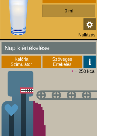
Nap kiértékelése
Kalória
Szöveges
Szimulátor
Értékelés