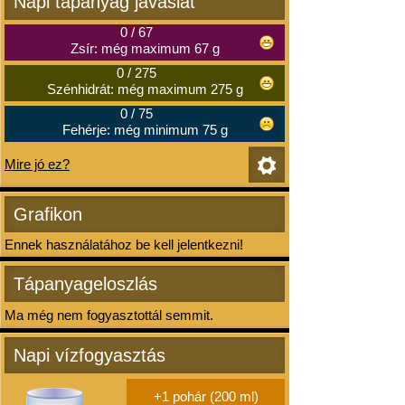
Napi tápanyag javaslat
0
/
67
Zsír: még maximum 67 g
0
/
275
Szénhidrát: még maximum 275 g
0
/
75
Fehérje: még minimum 75 g
Mire jó ez?
Grafikon
Ennek használatához be kell jelentkezni!
Tápanyageloszlás
Ma még nem fogyasztottál semmit.
Napi vízfogyasztás