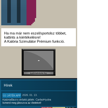
Ha ma már nem eszel/sportolsz többet,
kattints a kiértékelésre!
A Kalória Szimulátor Prémium funkció.
-
kalóriabázis.hu
Hírek
2026. 01. 13.
ÚJ JÁTÉK APP
KalóriaBázis oktató játék: CarboHydra
Ismerd meg játsszva az ételeket!