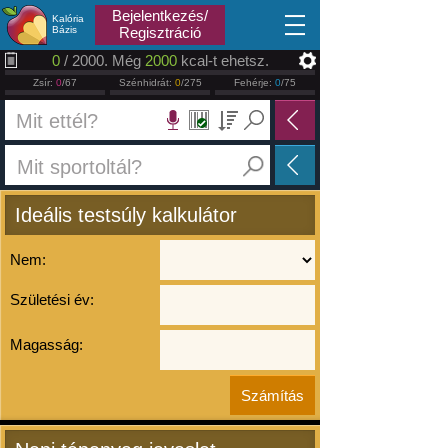
2026.08.06
Bejelentkezés/
Kalória
Bázis
Regisztráció
0
/ 2000. Még
2000
kcal-t ehetsz.
Zsír:
0
/67
Szénhidrát:
0
/275
Fehérje:
0
/75
Ideális testsúly kalkulátor
Nem:
Születési év:
Magasság: