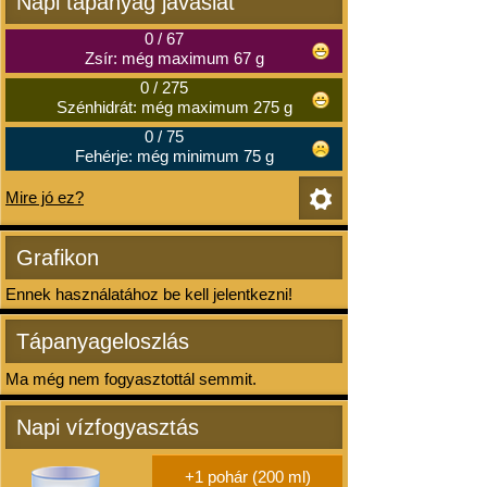
Napi tápanyag javaslat
0
/
67
Zsír: még maximum 67 g
0
/
275
Szénhidrát: még maximum 275 g
0
/
75
Fehérje: még minimum 75 g
Mire jó ez?
Grafikon
Ennek használatához be kell jelentkezni!
Tápanyageloszlás
Ma még nem fogyasztottál semmit.
Napi vízfogyasztás