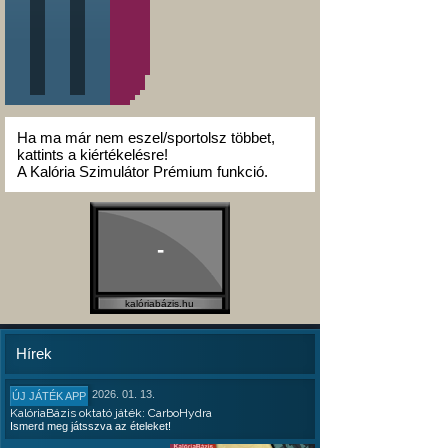
Ha ma már nem eszel/sportolsz többet,
kattints a kiértékelésre!
A Kalória Szimulátor Prémium funkció.
-
kalóriabázis.hu
Hírek
2026. 01. 13.
ÚJ JÁTÉK APP
KalóriaBázis oktató játék: CarboHydra
Ismerd meg játsszva az ételeket!