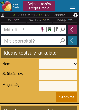
2026.08.07
Bejelentkezés/
Kalória
Bázis
Regisztráció
0
/ 2000. Még
2000
kcal-t ehetsz.
Zsír:
0
/67
Szénhidrát:
0
/275
Fehérje:
0
/75
Ideális testsúly kalkulátor
Nem:
Születési év:
Magasság: