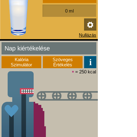
Nap kiértékelése
Kalória
Szöveges
Szimulátor
Értékelés