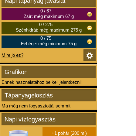
Napi tápanyag javaslat
0
/
67
Zsír: még maximum 67 g
0
/
275
Szénhidrát: még maximum 275 g
0
/
75
Fehérje: még minimum 75 g
Mire jó ez?
Grafikon
Ennek használatához be kell jelentkezni!
Tápanyageloszlás
Ma még nem fogyasztottál semmit.
Napi vízfogyasztás