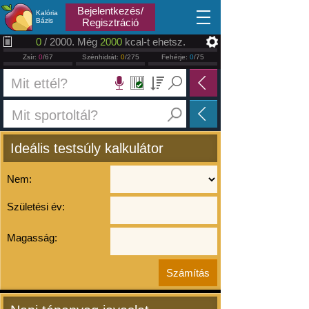
2026.08.08
Bejelentkezés/
Kalória
Bázis
Regisztráció
0
/ 2000. Még
2000
kcal-t ehetsz.
Zsír:
0
/67
Szénhidrát:
0
/275
Fehérje:
0
/75
Ideális testsúly kalkulátor
Nem:
Születési év:
Magasság: