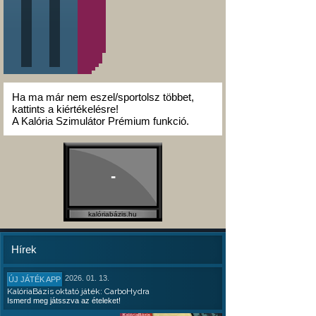
Ha ma már nem eszel/sportolsz többet,
kattints a kiértékelésre!
A Kalória Szimulátor Prémium funkció.
-
kalóriabázis.hu
Hírek
2026. 01. 13.
ÚJ JÁTÉK APP
KalóriaBázis oktató játék: CarboHydra
Ismerd meg játsszva az ételeket!