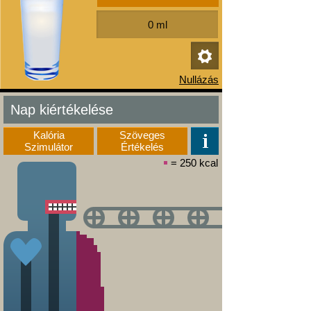
Nap kiértékelése
Kalória
Szöveges
Szimulátor
Értékelés