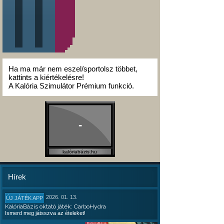
Ha ma már nem eszel/sportolsz többet,
kattints a kiértékelésre!
A Kalória Szimulátor Prémium funkció.
-
kalóriabázis.hu
Hírek
2026. 01. 13.
ÚJ JÁTÉK APP
KalóriaBázis oktató játék: CarboHydra
Ismerd meg játsszva az ételeket!