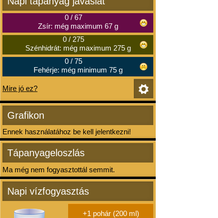
Napi tápanyag javaslat
0
/
67
Zsír: még maximum 67 g
0
/
275
Szénhidrát: még maximum 275 g
0
/
75
Fehérje: még minimum 75 g
Mire jó ez?
Grafikon
Ennek használatához be kell jelentkezni!
Tápanyageloszlás
Ma még nem fogyasztottál semmit.
Napi vízfogyasztás