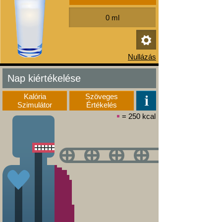
Nap kiértékelése
Kalória
Szöveges
Szimulátor
Értékelés