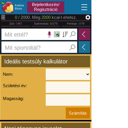
2026.08.09
Bejelentkezés/
Kalória
Bázis
Regisztráció
0
/ 2000. Még
2000
kcal-t ehetsz.
Zsír:
0
/67
Szénhidrát:
0
/275
Fehérje:
0
/75
Ideális testsúly kalkulátor
Nem:
Születési év:
Magasság: